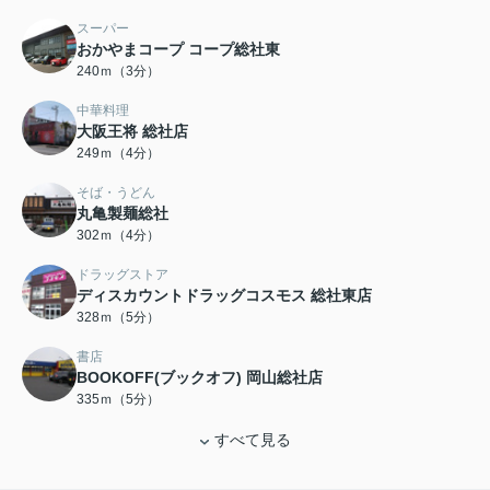
スーパー
おかやまコープ コープ総社東
240ｍ（3分）
中華料理
大阪王将 総社店
249ｍ（4分）
そば・うどん
丸亀製麺総社
302ｍ（4分）
ドラッグストア
ディスカウントドラッグコスモス 総社東店
328ｍ（5分）
書店
BOOKOFF(ブックオフ) 岡山総社店
335ｍ（5分）
すべて見る