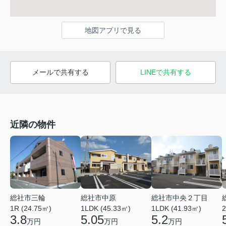
地図アプリで見る
メールで共有する
LINEで共有する
近隣の物件
総社市三輪
総社市中原
総社市中央２丁目
1R (24.75㎡)
1LDK (45.33㎡)
1LDK (41.93㎡)
2
3.8
5.05
5.2
万円
万円
万円