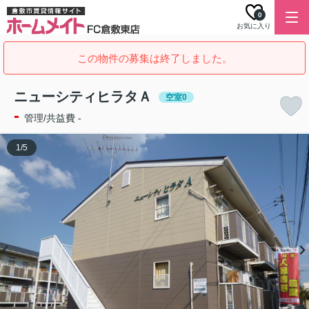
0
お気に入り
この物件の募集は終了しました。
ニューシティヒラタＡ
空室0
-
管理/共益費 -
1
/
5