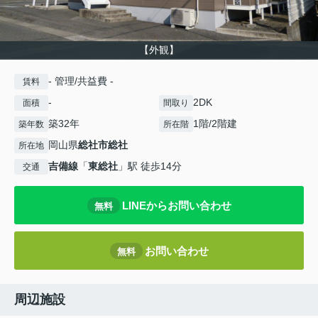
【外観】
- 管理/共益費 -
賃料
-
2DK
面積
間取り
築32年
1階/2階建
築年数
所在階
岡山県
総社市
総社
所在地
吉備線
「
東総社
」駅 徒歩14分
交通
LINEからお問い合わせ
無料
お問い合わせ
無料
周辺施設