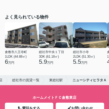
よく見られている物件
倉敷市八王寺町
総社市中央１丁目
総社市小寺
1LDK (44.88㎡)
3DK (61.18㎡)
2LDK (51.30㎡)
1
6
5.9
5.5
万円
万円
万円
店
総社市の賃貸一覧
東総社駅
ニューシティヒラタＡ
ホームメイトＦＣ倉敷東店
電話をする
お問い合わせ