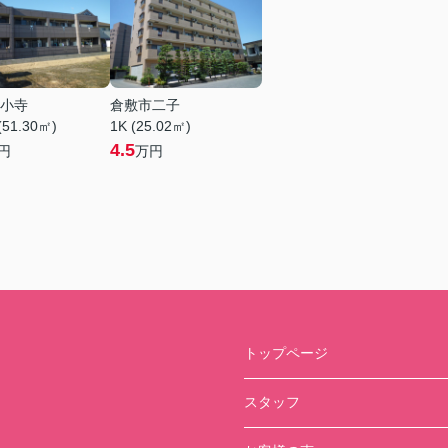
小寺
倉敷市二子
(51.30㎡)
1K (25.02㎡)
4.5
円
万円
トップページ
スタッフ