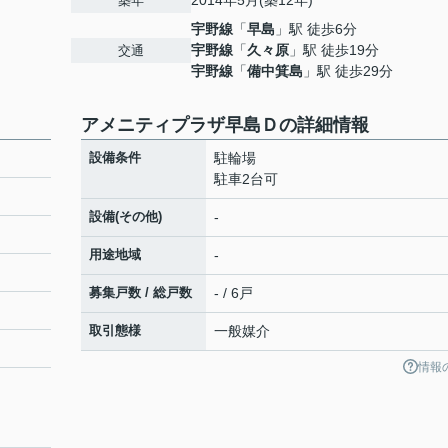
2014年5月(築12年)
築年
宇野線
「
早島
」駅 徒歩6分
宇野線
「
久々原
」駅 徒歩19分
交通
宇野線
「
備中箕島
」駅 徒歩29分
アメニティプラザ早島Ｄの詳細情報
設備条件
駐輪場
駐車2台可
設備(その他)
-
用途地域
-
募集戸数 / 総戸数
- / 6戸
取引態様
一般媒介
情報