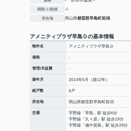
-
管理/共益費
-
価格
-/-
間取り/面積
岡山県
都窪郡早島町
前潟
所在地
アメニティプラザ早島Ｄの基本情報
物件名
アメニティプラザ早島Ｄ
価格
-
管理/共益費
-
築年月
2014年5月（築12年）
総戸数
6戸
所在地
岡山県
都窪郡早島町
前潟
交通
宇野線
「
早島
」駅 徒歩6分
宇野線
「
久々原
」駅 徒歩19分
宇野線
「
備中箕島
」駅 徒歩29分