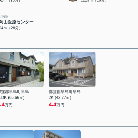
162ｍ（15分）
1229ｍ（16分）
合病院
岡山医療センター
204ｍ（28分）
都窪郡早島町早島
都窪郡早島町早島
LDK (65.66㎡)
2K (42.77㎡)
.4
4.4
万円
万円