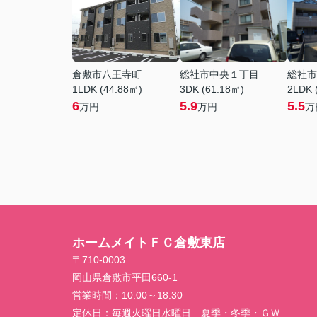
倉敷市八王寺町
総社市中央１丁目
総社市
1LDK (44.88㎡)
3DK (61.18㎡)
2LDK 
6
5.9
5.5
万円
万円
万
ホームメイトＦＣ倉敷東店
〒710-0003
岡山県倉敷市平田660-1
営業時間：
10:00～18:30
定休日：
毎週火曜日水曜日 夏季・冬季・ＧＷ