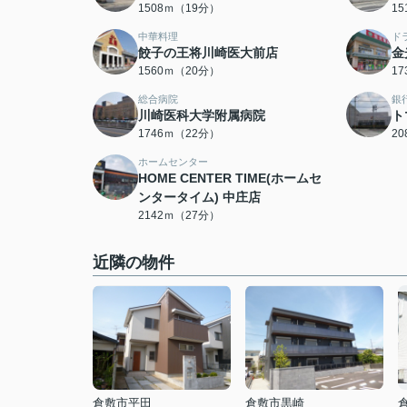
1508ｍ（19分）
1
中華料理
ド
餃子の王将川崎医大前店
金
1560ｍ（20分）
1
総合病院
銀
川崎医科大学附属病院
ト
1746ｍ（22分）
2
ホームセンター
HOME CENTER TIME(ホームセ
ンタータイム) 中庄店
2142ｍ（27分）
近隣の物件
倉敷市平田
倉敷市黒崎