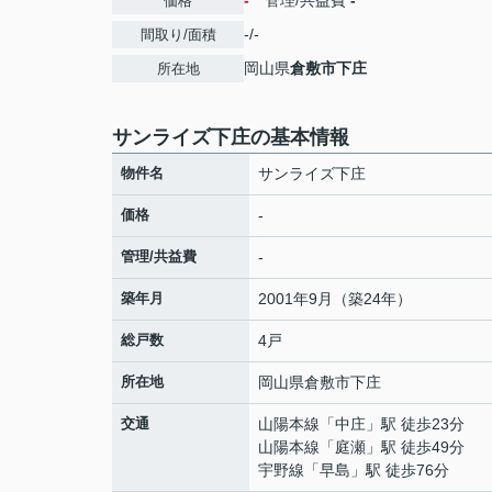
-
管理/共益費
-
価格
-/-
間取り/面積
岡山県
倉敷市
下庄
所在地
サンライズ下庄の基本情報
物件名
サンライズ下庄
価格
-
管理/共益費
-
築年月
2001年9月（築24年）
総戸数
4戸
所在地
岡山県
倉敷市
下庄
交通
山陽本線
「
中庄
」駅 徒歩23分
山陽本線
「
庭瀬
」駅 徒歩49分
宇野線
「
早島
」駅 徒歩76分