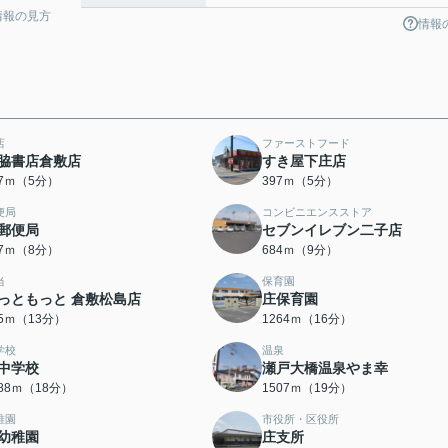
情報の見方
情報
店
ファーストフード
脇書店倉敷店
すき屋下庄店
87ｍ（5分）
397ｍ（5分）
便局
コンビニエンスストア
郵便局
セブンイレブン二子店
27ｍ（8分）
684ｍ（9分）
当
保育園
っともっと 倉敷松島店
庄保育園
75ｍ（13分）
1264ｍ（16分）
学校
温泉
中学校
瀬戸大橋温泉やま幸
388ｍ（18分）
1507ｍ（19分）
稚園
市役所・区役所
幼稚園
庄支所