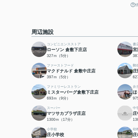
周辺施設
コンビニエンスストア
書
ローソン 倉敷下庄店
宮
327ｍ（5分）
3
ファーストフード
郵
マクドナルド 倉敷中庄店
庄
397ｍ（5分）
6
ファミリーレストラン
弁
ミスターバーグ倉敷下庄店
ほ
693ｍ（9分）
9
スーパー
中
マツサカプラザ庄店
庄
1300ｍ（17分）
1
小学校
幼
庄小学校
庄