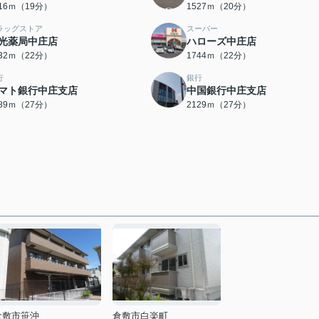
516ｍ（19分）
1527ｍ（20分）
ラッグストア
スーパー
光薬局中庄店
ハローズ中庄店
732ｍ（22分）
1744ｍ（22分）
行
銀行
マト銀行中庄支店
中国銀行中庄支店
089ｍ（27分）
2129ｍ（27分）
倉敷市笹沖
倉敷市白楽町