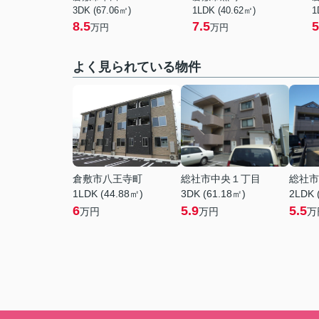
3DK (67.06㎡)
1LDK (40.62㎡)
1
8.5
7.5
5
万円
万円
よく見られている物件
倉敷市八王寺町
総社市中央１丁目
総社市
1LDK (44.88㎡)
3DK (61.18㎡)
2LDK 
6
5.9
5.5
万円
万円
万