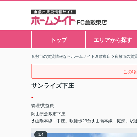
トップ
エリアから探す
倉敷市の賃貸情報ならホームメイト倉敷東店
倉敷市の賃
この物
サンライズ下庄
-
管理/共益費 -
岡山県
倉敷市
下庄
山陽本線「中庄」駅徒歩23分
山陽本線「庭瀬」駅徒
1
/
4