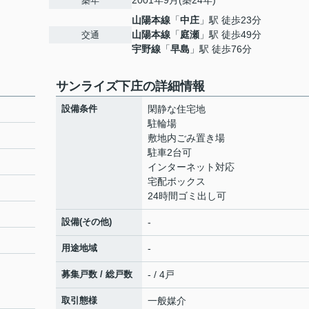
2001年9月(築24年)
築年
山陽本線
「
中庄
」駅 徒歩23分
山陽本線
「
庭瀬
」駅 徒歩49分
交通
宇野線
「
早島
」駅 徒歩76分
サンライズ下庄の詳細情報
設備条件
閑静な住宅地
駐輪場
敷地内ごみ置き場
駐車2台可
インターネット対応
宅配ボックス
24時間ゴミ出し可
設備(その他)
-
用途地域
-
募集戸数 / 総戸数
- / 4戸
取引態様
一般媒介