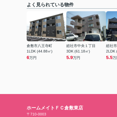
よく見られている物件
倉敷市八王寺町
総社市中央１丁目
総社市
1LDK (44.88㎡)
3DK (61.18㎡)
2LDK 
6
5.9
5.5
万円
万円
万
ホームメイトＦＣ倉敷東店
〒710-0003