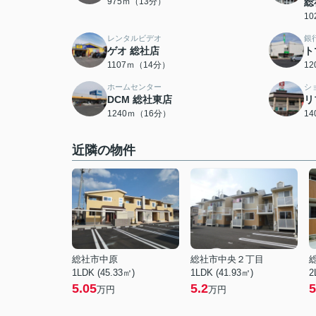
975ｍ（13分）
総
1
レンタルビデオ
銀
ゲオ 総社店
ト
1107ｍ（14分）
1
ホームセンター
シ
DCM 総社東店
リ
1240ｍ（16分）
1
近隣の物件
総社市中原
総社市中央２丁目
1LDK (45.33㎡)
1LDK (41.93㎡)
2
5.05
5.2
5
万円
万円