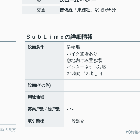
2021年12月(築4年)
築年
吉備線
「
東総社
」駅 徒歩5分
交通
ＳｕｂＬｉｍｅの詳細情報
設備条件
駐輪場
バイク置場あり
敷地内ごみ置き場
インターネット対応
24時間ゴミ出し可
設備(その他)
-
用途地域
-
募集戸数 / 総戸数
- / -
取引態様
一般媒介
情報の見方
情報