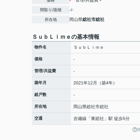
-
管理/共益費
-
価格
-/-
間取り/面積
岡山県
総社市
総社
所在地
ＳｕｂＬｉｍｅの基本情報
物件名
ＳｕｂＬｉｍｅ
価格
-
管理/共益費
-
築年月
2021年12月（築4年）
総戸数
-
所在地
岡山県
総社市
総社
交通
吉備線
「
東総社
」駅 徒歩5分