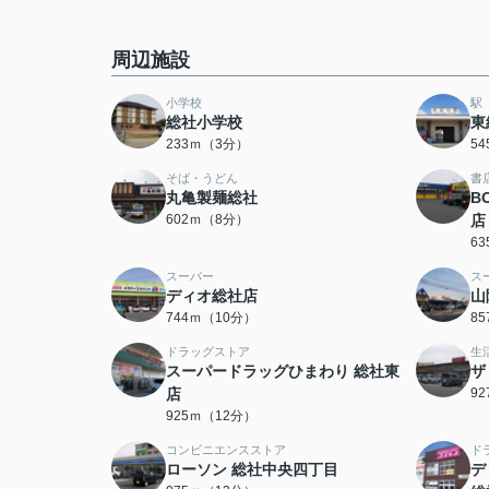
周辺施設
小学校
駅
総社小学校
東
233ｍ（3分）
5
そば・うどん
書
丸亀製麺総社
B
602ｍ（8分）
店
6
スーパー
ス
ディオ総社店
山
744ｍ（10分）
8
ドラッグストア
生
スーパードラッグひまわり 総社東
ザ
店
9
925ｍ（12分）
コンビニエンスストア
ド
ローソン 総社中央四丁目
デ