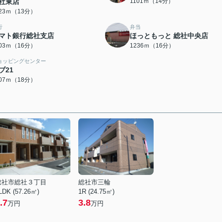
社東店
1101ｍ（14分）
023ｍ（13分）
行
弁当
マト銀行総社支店
ほっともっと 総社中央店
203ｍ（16分）
1236ｍ（16分）
ョッピングセンター
ブ21
407ｍ（18分）
総社市総社３丁目
総社市三輪
LDK (57.26㎡)
1R (24.75㎡)
.7
3.8
万円
万円