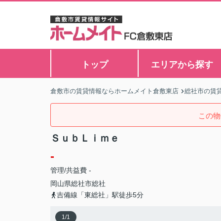
トップ
エリアから探す
倉敷市の賃貸情報ならホームメイト倉敷東店
総社市の賃
この物
ＳｕｂＬｉｍｅ
-
管理/共益費 -
岡山県
総社市
総社
吉備線「東総社」駅徒歩5分
1
/
1