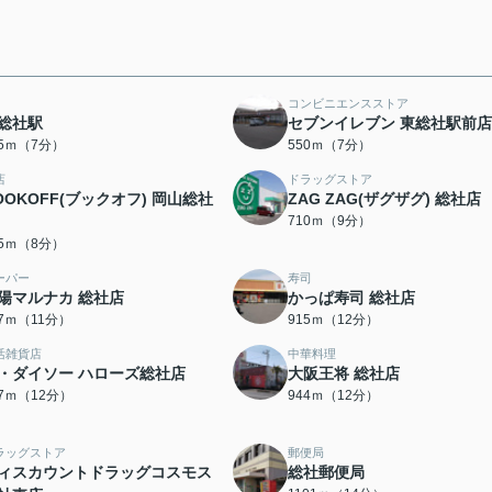
コンビニエンスストア
総社駅
セブンイレブン 東総社駅前店
45ｍ（7分）
550ｍ（7分）
店
ドラッグストア
OOKOFF(ブックオフ) 岡山総社
ZAG ZAG(ザグザグ) 総社店
710ｍ（9分）
35ｍ（8分）
ーパー
寿司
陽マルナカ 総社店
かっぱ寿司 総社店
57ｍ（11分）
915ｍ（12分）
活雑貨店
中華料理
・ダイソー ハローズ総社店
大阪王将 総社店
27ｍ（12分）
944ｍ（12分）
ラッグストア
郵便局
ィスカウントドラッグコスモス
総社郵便局