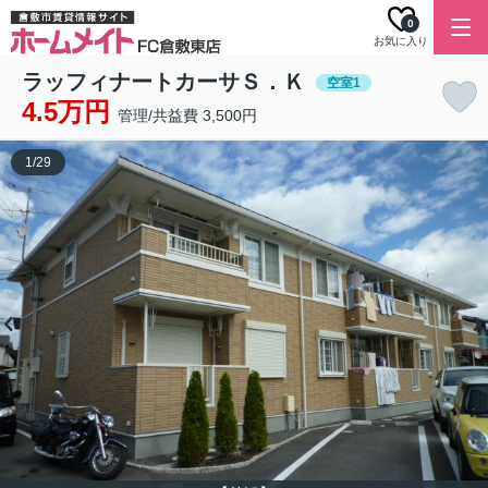
0
お気に入り
ラッフィナートカーサＳ．Ｋ
空室1
4.5万円
管理/共益費 3,500円
1
/
29