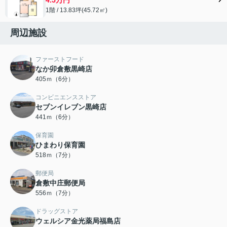
1階 / 13.83坪(45.72㎡)
周辺施設
ファーストフード
なか卯倉敷黒崎店
405ｍ（6分）
コンビニエンスストア
セブンイレブン黒崎店
441ｍ（6分）
保育園
ひまわり保育園
518ｍ（7分）
郵便局
倉敷中庄郵便局
556ｍ（7分）
ドラッグストア
ウェルシア金光薬局福島店