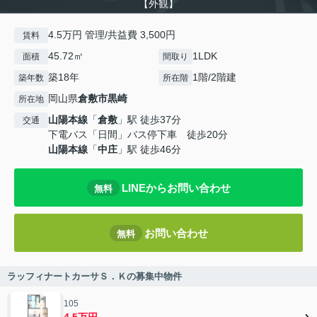
【外観】
4.5万円 管理/共益費 3,500円
賃料
45.72㎡
1LDK
面積
間取り
築18年
1階/2階建
築年数
所在階
岡山県
倉敷市
黒崎
所在地
山陽本線
「
倉敷
」駅 徒歩37分
交通
下電バス「日間」バス停下車 徒歩20分
山陽本線
「
中庄
」駅 徒歩46分
LINEからお問い合わせ
無料
お問い合わせ
無料
ラッフィナートカーサＳ．Ｋの募集中物件
105
4.5万円