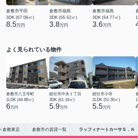
倉敷市平田
倉敷市福島
倉敷市福島
3DK (67.06㎡)
3DK (55.52㎡)
3DK (54.77㎡)
1
8.5
3.8
3.6
万円
万円
万円
よく見られている物件
倉敷市八王寺町
総社市中央１丁目
総社市小寺
1LDK (44.88㎡)
3DK (61.18㎡)
2LDK (51.30㎡)
1
6
5.9
5.5
万円
万円
万円
ト倉敷東店
倉敷市の賃貸一覧
ラッフィナートカーサＳ．Ｋ