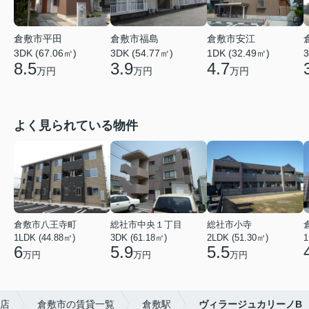
倉敷市平田
倉敷市福島
倉敷市安江
3DK (67.06㎡)
3DK (54.77㎡)
1DK (32.49㎡)
3
8.5
3.9
4.7
万円
万円
万円
よく見られている物件
倉敷市八王寺町
総社市中央１丁目
総社市小寺
1LDK (44.88㎡)
3DK (61.18㎡)
2LDK (51.30㎡)
1
6
5.9
5.5
万円
万円
万円
店
倉敷市の賃貸一覧
倉敷駅
ヴィラージュカリーノB