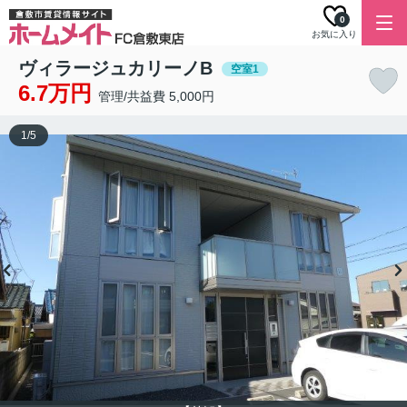
0
お気に入り
ヴィラージュカリーノB
空室1
6.7万円
管理/共益費 5,000円
1
/
5