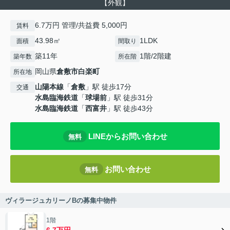
【外観】
6.7万円 管理/共益費 5,000円
賃料
43.98㎡
1LDK
面積
間取り
築11年
1階/2階建
築年数
所在階
岡山県
倉敷市
白楽町
所在地
山陽本線
「
倉敷
」駅 徒歩17分
交通
水島臨海鉄道
「
球場前
」駅 徒歩31分
水島臨海鉄道
「
西富井
」駅 徒歩43分
LINEからお問い合わせ
無料
お問い合わせ
無料
ヴィラージュカリーノBの募集中物件
1階
6.7万円