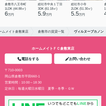
倉敷市八王寺町
総社市中央１丁目
総社市小寺
1LDK (44.88㎡)
3DK (61.18㎡)
2LDK (51.30㎡)
1
6
5.9
5.5
万円
万円
万円
ームメイト倉敷東店
倉敷市の賃貸一覧
ヴィルヌーブカノン
ホームメイトＦＣ倉敷東店
電話をする
お問い合わせ
〒710-0003
岡山県倉敷市平田660-1
営業時間：
10:00～18:30
定休日：
毎週火曜日水曜日 夏季・冬季・ＧＷ