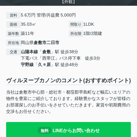
【外観】
5.6万円 管理/共益費 5,000円
賃料
35.03㎡
1LDK
面積
間取り
築11年
1階/2階建
築年数
所在階
岡山県
倉敷市
二日市
所在地
山陽本線
「
倉敷
」駅 徒歩38分
交通
下電バス「西帯江」バス停下車 徒歩3分
宇野線
「
久々原
」駅 徒歩48分
ヴィルヌーブカノンのコメント(おすすめポイント)
当社は倉敷市中心部・総社市・都窪郡早島町など幅広いエリアの
物件を豊富にご紹介しております。経験豊かなスタッフが皆様の
お部屋探しのお手伝いをさせていただきます。家賃や初期費用の
交渉もお任せください。
LINEからお問い合わせ
無料