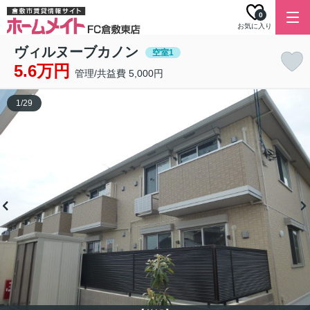
0
お気に入り
ヴィルヌーブカノン
空室1
5.6万円
管理/共益費 5,000円
1
/
29