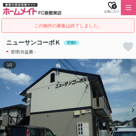
0
お気に入り
この物件の募集は終了しました。
ニューサンコーポＫ
空室0
-
管理/共益費 -
1
/
2