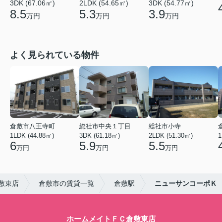
3DK (67.06㎡)
2LDK (54.65㎡)
3DK (54.77㎡)
8.5
5.3
3.9
万円
万円
万円
よく見られている物件
倉敷市八王寺町
総社市中央１丁目
総社市小寺
1LDK (44.88㎡)
3DK (61.18㎡)
2LDK (51.30㎡)
1
6
5.9
5.5
万円
万円
万円
敷東店
倉敷市の賃貸一覧
倉敷駅
ニューサンコーポＫ
ホームメイトＦＣ倉敷東店