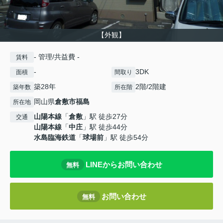
【外観】
- 管理/共益費 -
賃料
-
3DK
面積
間取り
築28年
2階/2階建
築年数
所在階
岡山県
倉敷市
福島
所在地
山陽本線
「
倉敷
」駅 徒歩27分
交通
山陽本線
「
中庄
」駅 徒歩44分
水島臨海鉄道
「
球場前
」駅 徒歩54分
LINEからお問い合わせ
無料
お問い合わせ
無料