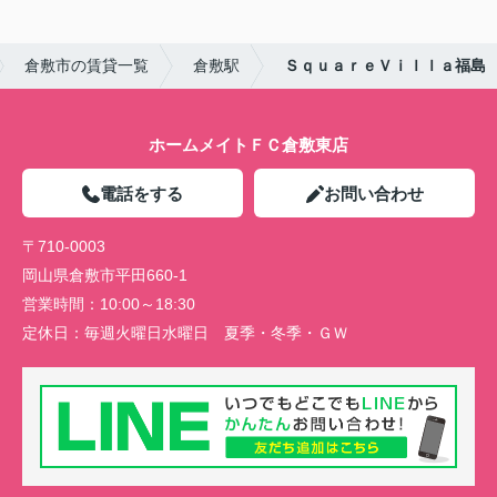
倉敷市の賃貸一覧
倉敷駅
ＳｑｕａｒｅＶｉｌｌａ福島
ホームメイトＦＣ倉敷東店
電話をする
お問い合わせ
〒710-0003
岡山県倉敷市平田660-1
営業時間：
10:00～18:30
定休日：
毎週火曜日水曜日 夏季・冬季・ＧＷ