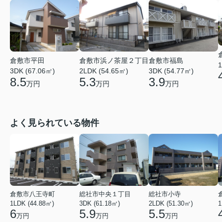
倉敷市平田
倉敷市浜ノ茶屋２丁目
倉敷市福島
1
3DK (67.06㎡)
2LDK (54.65㎡)
3DK (54.77㎡)
8.5
5.3
3.9
万円
万円
万円
よく見られている物件
倉敷市八王寺町
総社市中央１丁目
総社市小寺
1LDK (44.88㎡)
3DK (61.18㎡)
2LDK (51.30㎡)
1
6
5.9
5.5
万円
万円
万円