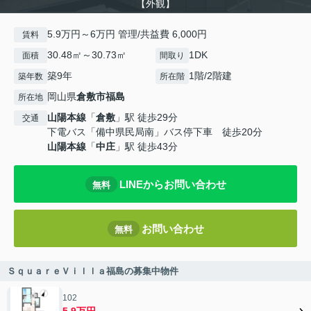
【外観】
5.9万円～6万円 管理/共益費 6,000円
賃料
30.48㎡～30.73㎡
1DK
面積
間取り
築9年
1階/2階建
築年数
所在階
岡山県
倉敷市
福島
所在地
山陽本線
「
倉敷
」駅 徒歩29分
交通
下電バス「備中県民局南」バス停下車 徒歩20分
山陽本線
「
中庄
」駅 徒歩43分
LINEからお問い合わせ
無料
お問い合わせ
無料
ＳｑｕａｒｅＶｉｌｌａ福島の募集中物件
102
5.9万円