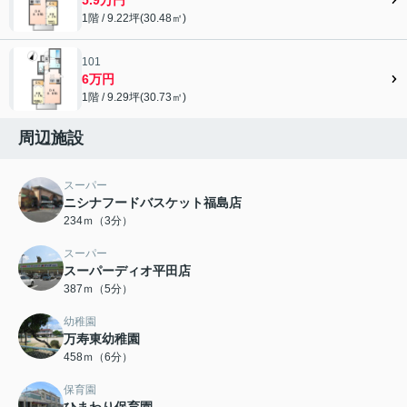
1階 / 9.22坪(30.48㎡)
101
6万円
1階 / 9.29坪(30.73㎡)
周辺施設
スーパー
ニシナフードバスケット福島店
234ｍ（3分）
スーパー
スーパーディオ平田店
387ｍ（5分）
幼稚園
万寿東幼稚園
458ｍ（6分）
保育園