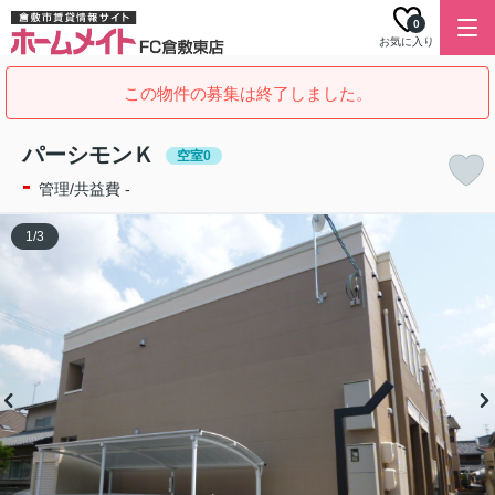
0
お気に入り
この物件の募集は終了しました。
パーシモンＫ
空室0
-
管理/共益費 -
1
/
3