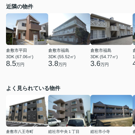
近隣の物件
倉敷市平田
倉敷市福島
倉敷市福島
3DK (67.06㎡)
3DK (55.52㎡)
3DK (54.77㎡)
1
8.5
3.8
3.6
万円
万円
万円
よく見られている物件
倉敷市八王寺町
総社市中央１丁目
総社市小寺