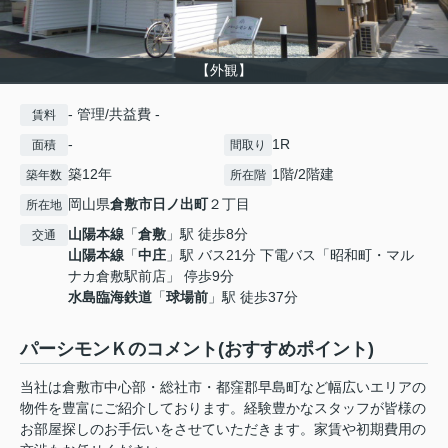
【外観】
- 管理/共益費 -
賃料
-
1R
面積
間取り
築12年
1階/2階建
築年数
所在階
岡山県
倉敷市
日ノ出町
２丁目
所在地
山陽本線
「
倉敷
」駅 徒歩8分
交通
山陽本線
「
中庄
」駅 バス21分 下電バス「昭和町・マル
ナカ倉敷駅前店」 停歩9分
水島臨海鉄道
「
球場前
」駅 徒歩37分
パーシモンＫのコメント(おすすめポイント)
当社は倉敷市中心部・総社市・都窪郡早島町など幅広いエリアの
物件を豊富にご紹介しております。経験豊かなスタッフが皆様の
お部屋探しのお手伝いをさせていただきます。家賃や初期費用の