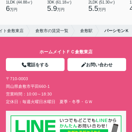
1LDK (44.88㎡)
3DK (61.18㎡)
2LDK (51.30㎡)
1
6
5.9
5.5
万円
万円
万円
イト倉敷東店
倉敷市の賃貸一覧
倉敷駅
パーシモンＫ
ホームメイトＦＣ倉敷東店
電話をする
お問い合わせ
〒710-0003
岡山県倉敷市平田660-1
営業時間：
10:00～18:30
定休日：
毎週火曜日水曜日 夏季・冬季・ＧＷ