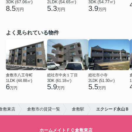
3DK (67.06㎡)
2LDK (54.65㎡)
3DK (54.77㎡)
8.5
5.3
3.9
万円
万円
万円
よく見られている物件
倉敷市八王寺町
総社市中央１丁目
総社市小寺
1LDK (44.88㎡)
3DK (61.18㎡)
2LDK (51.30㎡)
1
6
5.9
5.5
万円
万円
万円
倉敷東店
倉敷市の賃貸一覧
倉敷駅
エクシード永山Ｂ
ホームメイトＦＣ倉敷東店