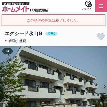
0
お気に入り
この物件の募集は終了しました。
エクシード永山Ｂ
空室0
-
管理/共益費 -
1
/
4