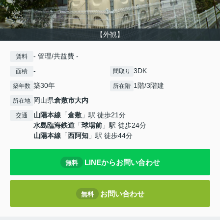
【外観】
- 管理/共益費 -
賃料
-
3DK
面積
間取り
築30年
1階/3階建
築年数
所在階
岡山県
倉敷市
大内
所在地
山陽本線
「
倉敷
」駅 徒歩21分
交通
水島臨海鉄道
「
球場前
」駅 徒歩24分
山陽本線
「
西阿知
」駅 徒歩44分
LINEからお問い合わせ
無料
お問い合わせ
無料