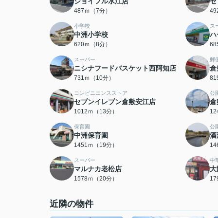
ジョイフル水江店
セ
487ｍ（7分）
4
小学校
ス
中洲小学校
ハ
620ｍ（8分）
6
スーパー
郵
ニシナフードバスケット西阿知店
倉
731ｍ（10分）
8
コンビニエンスストア
公
セブンイレブン倉敷安江店
倉
1012ｍ（13分）
1
保育園
公
中洲保育園
酒
1451ｍ（19分）
1
スーパー
中
マルナカ老松店
大
1578ｍ（20分）
1
近隣の物件