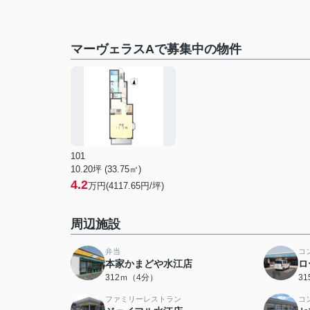
マーヴェラスAで募集中の物件
101
10.20坪 (33.75㎡)
4.2
万円(4117.65円/坪)
周辺施設
弁当
コ
本家かまどや水江店
ロ
312ｍ（4分）
3
ファミリーレストラン
コ