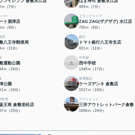
ブンイレブン 倉敷水江店
はま寿司 倉敷水江店
92ｍ（7分）
493ｍ（7分）
ーパー
ドラッグストア
ート酒津店
ZAG ZAG(ザグザグ) 水江店
85ｍ（9分）
705ｍ（9分）
便局
銀行
敷八王寺郵便局
トマト銀行八王寺支店
19ｍ（11分）
821ｍ（11分）
園
中学校
敷運動公園
西中学校
244ｍ（16分）
1345ｍ（17分）
園
家電製品
津公園
ケーズデンキ 倉敷店
461ｍ（19分）
1517ｍ（19分）
華料理
アウトレット
阪王将 倉敷老松店
三井アウトレットパーク倉敷
797ｍ（23分）
1856ｍ（24分）