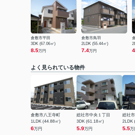
倉敷市平田
倉敷市鳥羽
3DK (67.06㎡)
2LDK (55.44㎡)
2
8.5
7.4
4
万円
万円
よく見られている物件
倉敷市八王寺町
総社市中央１丁目
総社市
1LDK (44.88㎡)
3DK (61.18㎡)
2LDK 
6
5.9
5.5
万円
万円
万