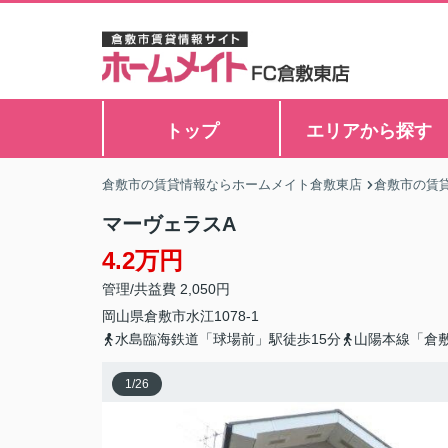
トップ
エリアから探す
倉敷市の賃貸情報ならホームメイト倉敷東店
倉敷市の賃
マーヴェラスA
4.2万円
管理/共益費 2,050円
岡山県
倉敷市
水江
1078-1
水島臨海鉄道「球場前」駅徒歩15分
山陽本線「倉敷
1
/
26