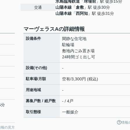
水島臨海鉄道
「
球場前
」駅 徒歩15分
山陽本線
「
倉敷
」駅 徒歩30分
交通
山陽本線
「
西阿知
」駅 徒歩31分
マーヴェラスAの詳細情報
設備条件
閑静な住宅地
駐輪場
敷地内ごみ置き場
24時間ゴミ出し可
設備(その他)
-
駐車場/月額
空有/3,300円 (税込)
用途地域
-
募集戸数 / 総戸数
- / 4戸
5分
取引態様
一般媒介
情報
情報の見方