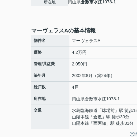
岡山県
倉敷市
水江
1078-1
所在地
マーヴェラスAの基本情報
物件名
マーヴェラスA
価格
4.2万円
管理/共益費
2,050円
築年月
2002年8月（築24年）
総戸数
4戸
所在地
岡山県
倉敷市
水江
1078-1
交通
水島臨海鉄道
「
球場前
」駅 徒歩1
山陽本線
「
倉敷
」駅 徒歩30分
山陽本線
「
西阿知
」駅 徒歩31分