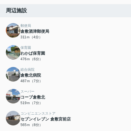
周辺施設
郵便局
倉敷酒津郵便局
311ｍ（4分）
保育園
わかば保育園
476ｍ（6分）
総合病院
倉敷北病院
487ｍ（7分）
スーパー
コープ倉敷北
519ｍ（7分）
コンビニエンスストア
セブンイレブン 倉敷宮前店
565ｍ（8分）