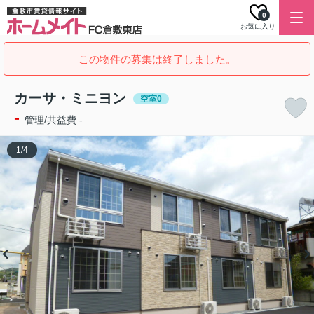
0
お気に入り
この物件の募集は終了しました。
カーサ・ミニヨン
空室0
-
管理/共益費 -
1
/
4