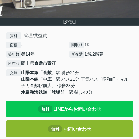
【外観】
- 管理/共益費 -
賃料
-
1K
面積
間取り
築14年
1階/2階建
築年数
所在階
岡山県
倉敷市
青江
所在地
山陽本線
「
倉敷
」駅 徒歩21分
交通
山陽本線
「
中庄
」駅 バス21分 下電バス「昭和町・マル
ナカ倉敷駅前店」 停歩23分
水島臨海鉄道
「
球場前
」駅 徒歩40分
LINEからお問い合わせ
無料
お問い合わせ
無料