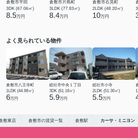
倉敷市平田
倉敷市片島町
倉敷市石見町
3DK (67.06㎡)
3LDK (77.83㎡)
2LDK (48.20㎡)
3
8.5
8.4
10
万円
万円
万円
よく見られている物件
倉敷市八王寺町
総社市中央１丁目
総社市小寺
1LDK (44.88㎡)
3DK (61.18㎡)
2LDK (51.30㎡)
1
6
5.9
5.5
万円
万円
万円
倉敷東店
倉敷市の賃貸一覧
倉敷駅
カーサ・ミニヨン