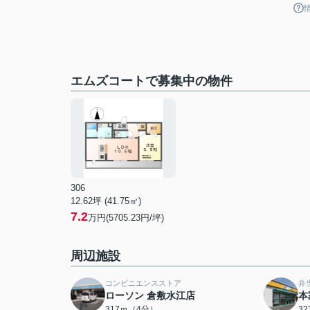
エムズコートで募集中の物件
306
12.62坪 (41.75㎡)
7.2
万円(5705.23円/坪)
周辺施設
コンビニエンスストア
弁
ローソン 倉敷水江店
本
317ｍ（4分）
3