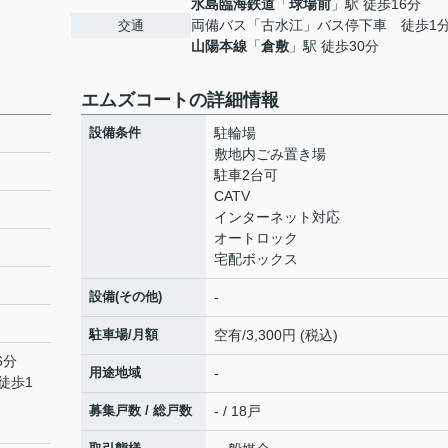
水島臨海鉄道
「
球場前
」駅 徒歩16分
両備バス「古水江」バス停下車 徒歩1
交通
山陽本線
「
倉敷
」駅 徒歩30分
エムズコートの詳細情報
設備条件
駐輪場
敷地内ごみ置き場
駐車2台可
CATV
インターネット対応
オートロック
宅配ボックス
設備(その他)
-
駐車場/月額
空有/3,300円 (税込)
6分
用途地域
-
徒歩1
募集戸数 / 総戸数
- / 18戸