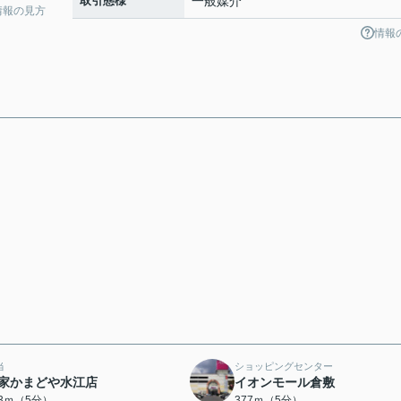
取引態様
一般媒介
情報の見方
情報
当
ショッピングセンター
家かまどや水江店
イオンモール倉敷
23ｍ（5分）
377ｍ（5分）