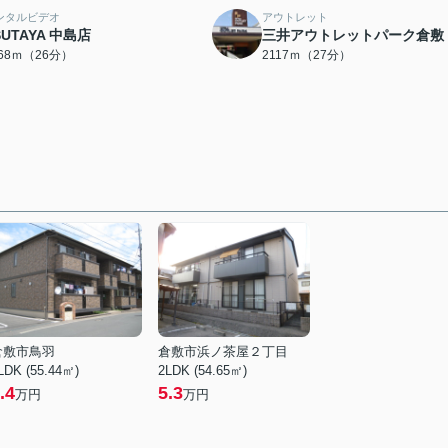
ンタルビデオ
アウトレット
SUTAYA 中島店
三井アウトレットパーク倉敷
068ｍ（26分）
2117ｍ（27分）
倉敷市鳥羽
倉敷市浜ノ茶屋２丁目
LDK (55.44㎡)
2LDK (54.65㎡)
.4
5.3
万円
万円