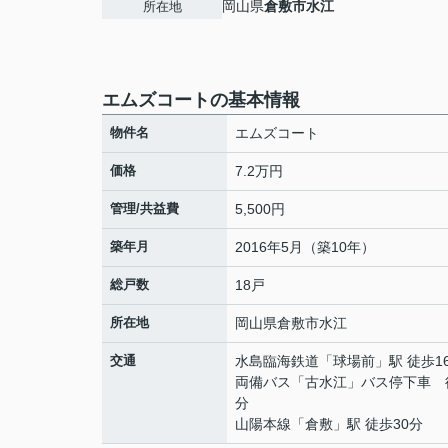
岡山県
倉敷市
水江
所在地
エムズコートの基本情報
物件名
エムズコート
価格
7.2万円
管理/共益費
5,500円
築年月
2016年5月（築10年）
総戸数
18戸
所在地
岡山県
倉敷市
水江
交通
水島臨海鉄道
「
球場前
」駅 徒歩1
両備バス「古水江」バス停下車 
分
山陽本線
「
倉敷
」駅 徒歩30分