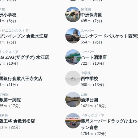
学校
保育園
洲小学校
中洲保育園
64ｍ（6分）
495ｍ（7分）
ンビニエンスストア
スーパー
ブンイレブン 倉敷水江店
ニシナフードバスケット西阿
23ｍ（7分）
654ｍ（9分）
ラッグストア
スーパー
AG ZAG(ザグザグ) 水江店
ハート酒津店
21ｍ（10分）
722ｍ（10分）
行
中学校
国銀行倉敷八王寺支店
西中学校
63ｍ（11分）
980ｍ（13分）
合病院
公園
敷第一病院
酒津公園
335ｍ（17分）
1421ｍ（18分）
華料理
ドラッグストア
阪王将 倉敷老松店
薬局スーパードラッグひまわ
751ｍ（22分）
ラン倉敷
1754ｍ（22分）