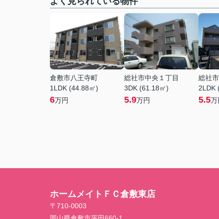
よく見られている物件
倉敷市八王寺町
総社市中央１丁目
総社市
1LDK (44.88㎡)
3DK (61.18㎡)
2LDK 
6
5.9
5.5
万円
万円
万
ホームメイトＦＣ倉敷東店
〒710-0003
岡山県倉敷市平田660-1