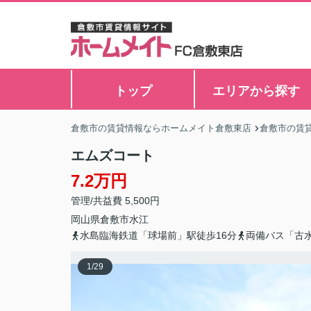
トップ
エリアから探す
倉敷市の賃貸情報ならホームメイト倉敷東店
倉敷市の賃
エムズコート
7.2万円
管理/共益費 5,500円
岡山県
倉敷市
水江
水島臨海鉄道「球場前」駅徒歩16分
両備バス「古
1
/
29