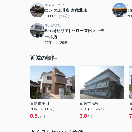
喫茶店・カフェ
レ
コメダ珈琲店 倉敷北店
T
1803ｍ（23分）
2
生活雑貨店
Seria(セリア) ハローズ田ノ上モ
ール店
2251ｍ（29分）
近隣の物件
倉敷市平田
倉敷市福島
3DK (67.06㎡)
3DK (55.52㎡)
2
8.5
3.8
7
万円
万円