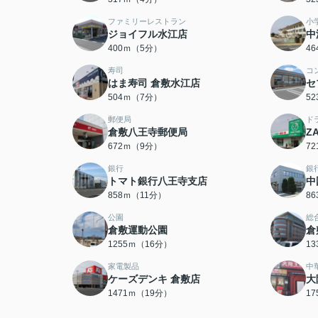
ファミリーレストラン
小
ジョイフル水江店
中
400ｍ（5分）
4
寿司
コ
はま寿司 倉敷水江店
セ
504ｍ（7分）
5
郵便局
ド
倉敷八王寺郵便局
Z
672ｍ（9分）
7
銀行
銀
トマト銀行八王寺支店
中
858ｍ（11分）
8
公園
総
倉敷運動公園
倉
1255ｍ（16分）
1
家電製品
中
ケーズデンキ 倉敷店
大
1471ｍ（19分）
1