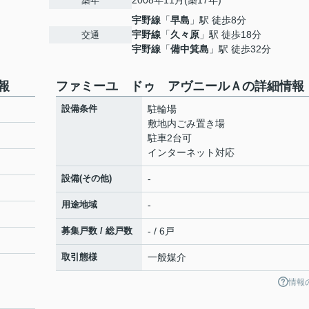
2008年11月(築17年)
築年
宇野線
「
早島
」駅 徒歩8分
宇野線
「
久々原
」駅 徒歩18分
交通
宇野線
「
備中箕島
」駅 徒歩32分
報
ファミーユ ドゥ アヴニールＡの詳細情報
設備条件
駐輪場
敷地内ごみ置き場
駐車2台可
インターネット対応
設備(その他)
-
用途地域
-
募集戸数 / 総戸数
- / 6戸
取引態様
一般媒介
情報