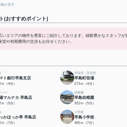
情報の見方
(おすすめポイント)
広いエリアの物件を豊富にご紹介しております。経験豊かなスタッフが
家賃や初期費用の交渉もお任せください。
行
市役所・区役所
マト銀行早島支店
早島町役場
72ｍ（4分）
273ｍ（4分）
ーパー
幼稚園
陽マルナカ 早島店
早島幼稚園
42ｍ（5分）
352ｍ（5分）
当
小学校
っかほっか亭 早島店
早島小学校
82ｍ（7分）
485ｍ（7分）