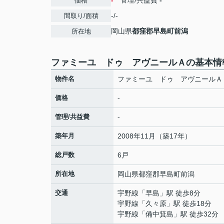
-
管理/共益費
-
価格
-/-
間取り/面積
岡山県
都窪郡早島町
前潟
所在地
ファミーユ ドゥ アヴニールＡの基本情
物件名
ファミーユ ドゥ アヴニールＡ
価格
-
管理/共益費
-
築年月
2008年11月（築17年）
総戸数
6戸
所在地
岡山県
都窪郡早島町
前潟
交通
宇野線
「
早島
」駅 徒歩8分
宇野線
「
久々原
」駅 徒歩18分
宇野線
「
備中箕島
」駅 徒歩32分