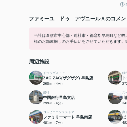
ファミーユ ドゥ アヴニールＡのコメント
当社は倉敷市中心部・総社市・都窪郡早島町など幅
様のお部屋探しのお手伝いをさせていただきます。
周辺施設
ドラッグストア
銀
ZAG ZAG(ザグザグ) 早島店
ト
268ｍ（4分）
2
銀行
ス
中国銀行早島支店
山
299ｍ（4分）
3
コンビニエンスストア
弁
ファミリーマート 早島南店
ほ
481ｍ（7分）
4