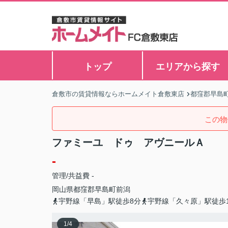
トップ
エリアから探す
倉敷市の賃貸情報ならホームメイト倉敷東店
都窪郡早島
この物
ファミーユ ドゥ アヴニールＡ
-
管理/共益費 -
岡山県
都窪郡早島町
前潟
宇野線「早島」駅徒歩8分
宇野線「久々原」駅徒歩1
1
/
4