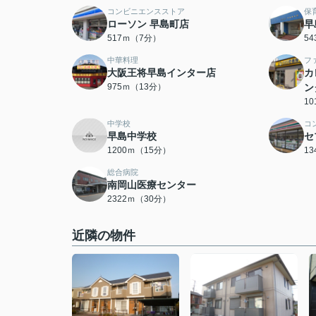
コンビニエンスストア
保
ローソン 早島町店
早
517ｍ（7分）
5
中華料理
フ
大阪王将早島インター店
カ
975ｍ（13分）
ン
1
中学校
コ
早島中学校
セ
1200ｍ（15分）
1
総合病院
南岡山医療センター
2322ｍ（30分）
近隣の物件