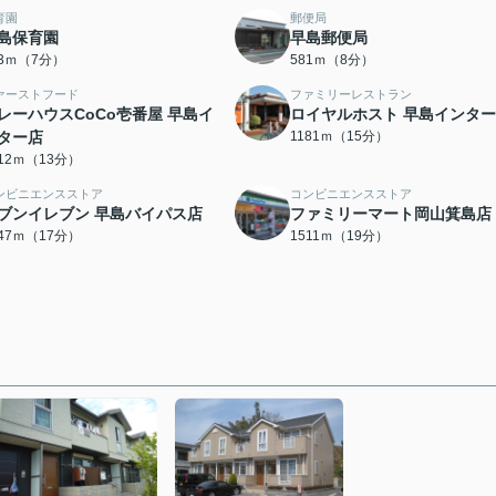
育園
郵便局
島保育園
早島郵便局
43ｍ（7分）
581ｍ（8分）
ァーストフード
ファミリーレストラン
レーハウスCoCo壱番屋 早島イ
ロイヤルホスト 早島インタ
ター店
1181ｍ（15分）
012ｍ（13分）
ンビニエンスストア
コンビニエンスストア
ブンイレブン 早島バイパス店
ファミリーマート岡山箕島店
347ｍ（17分）
1511ｍ（19分）