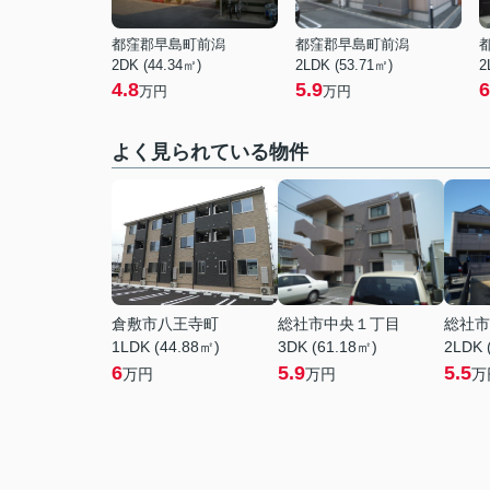
都窪郡早島町前潟
都窪郡早島町前潟
2DK (44.34㎡)
2LDK (53.71㎡)
2
4.8
5.9
6
万円
万円
よく見られている物件
倉敷市八王寺町
総社市中央１丁目
総社市
1LDK (44.88㎡)
3DK (61.18㎡)
2LDK 
6
5.9
5.5
万円
万円
万