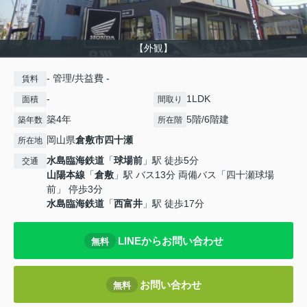
【外観】
- 管理/共益費 -
賃料
-
1LDK
面積
間取り
築4年
5階/6階建
築年数
所在階
岡山県
倉敷市
四十瀬
所在地
水島臨海鉄道
「
球場前
」駅 徒歩5分
交通
山陽本線
「
倉敷
」駅 バス13分 両備バス「四十瀬球場
前」 停歩3分
水島臨海鉄道
「
西富井
」駅 徒歩17分
LINEからお問い合わせ
無料
お問い合わせ
無料