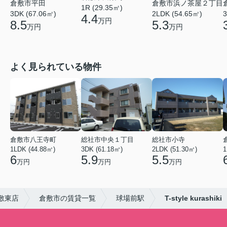
倉敷市平田
倉敷市浜ノ茶屋２丁目
1R (29.35㎡)
3DK (67.06㎡)
2LDK (54.65㎡)
3
4.4
万円
8.5
5.3
万円
万円
よく見られている物件
倉敷市八王寺町
総社市中央１丁目
総社市小寺
1LDK (44.88㎡)
3DK (61.18㎡)
2LDK (51.30㎡)
1
6
5.9
5.5
万円
万円
万円
敷東店
倉敷市の賃貸一覧
球場前駅
T-style kurashiki