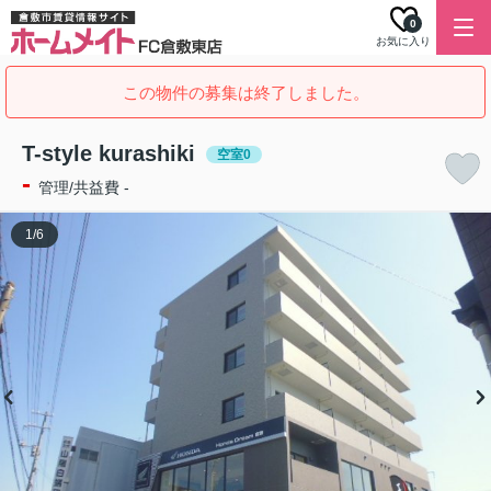
0
お気に入り
この物件の募集は終了しました。
T-style kurashiki
空室0
-
管理/共益費 -
1
/
6