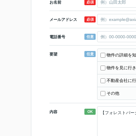
お名前
必須
メールアドレス
必須
電話番号
任意
要望
任意
物件の詳細を
物件を見に行
不動産会社に
その他
内容
OK