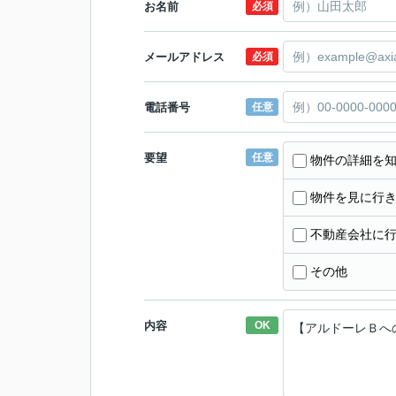
お名前
必須
メールアドレス
必須
電話番号
任意
要望
任意
物件の詳細を
物件を見に行
不動産会社に
その他
内容
OK