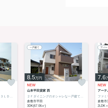
一戸建て
アパー
8.5
7.6
万円
NEW
NEW
山本平田貸家 西
アーテム
倉敷中央病院の方にもオススメ３ＬＤＫ。万寿東小学校区。
２Ｆダイニングのオシャレな一戸建て。万寿小学校区。
倉敷市平田
倉敷市
3DK(67.06㎡)
2LDK＋