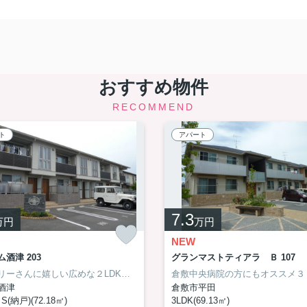
おすすめ物件
RECOMMEND
ト
アパート
7.3
万円
万円
NEW
酒津 203
グランマストティアラ Ｂ 107
ファミリーさんに嬉しい広めな２LDK＋S。
酒津
倉敷市平田
S(納戸)(72.18㎡)
3LDK(69.13㎡)