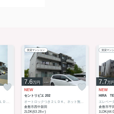
賃貸マンション
賃貸マン
7.6
7.7
万円
万
NEW
NEW
セントリビエ 202
HIRA T
倉敷中央病院の方にもオススメ３ＬＤＫ。万寿東小学校区内。
オートロックつき２ＬＤＫ。ネット無料。高遮音床システム
倉敷市西中新田
倉敷市平
2LDK(63.28㎡)
1LDK(44.