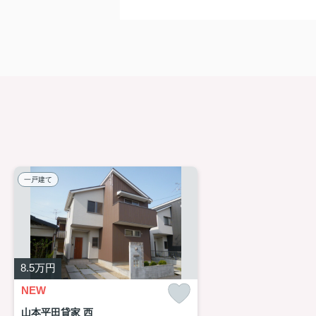
一戸建て
8.5
万円
NEW
山本平田貸家 西