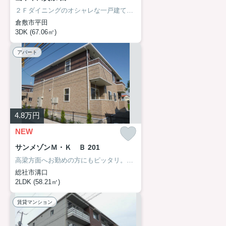
２Ｆダイニングのオシャレな一戸建て。万寿小学校区。
倉敷市平田
3DK (67.06㎡)
アパート
4.8
万円
NEW
サンメゾンＭ・Ｋ Ｂ 201
高梁方面へお勤めの方にもピッタリ。コンビニそばで利便性も良し。
総社市溝口
2LDK (58.21㎡)
賃貸マンション