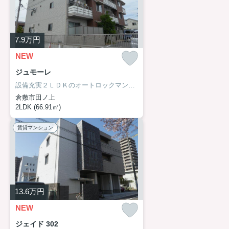
7.9
万円
NEW
ジュモーレ
設備充実２ＬＤＫのオートロックマンション。宅配ボックス完備。
倉敷市田ノ上
2LDK (66.91㎡)
賃貸マンション
13.6
万円
NEW
ジェイド 302