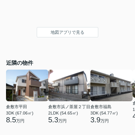
地図アプリで見る
近隣の物件
倉敷市平田
倉敷市浜ノ茶屋２丁目
倉敷市福島
1
3DK (67.06㎡)
2LDK (54.65㎡)
3DK (54.77㎡)
8.5
5.3
3.9
万円
万円
万円