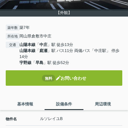
【外観】
築7年
築年数
岡山県倉敷市中庄
所在地
山陽本線
「
中庄
」駅 徒歩13分
交通
山陽本線
「
庭瀬
」駅 バス11分 両備バス「中庄駅」 停歩
14分
宇野線
「
早島
」駅 徒歩52分
お問い合わせ
無料
基本情報
設備条件
周辺環境
ルソレイユB
物件名