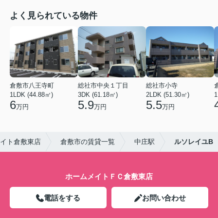
よく見られている物件
倉敷市八王寺町
総社市中央１丁目
総社市小寺
1LDK (44.88㎡)
3DK (61.18㎡)
2LDK (51.30㎡)
1
6
5.9
5.5
万円
万円
万円
イト倉敷東店
倉敷市の賃貸一覧
中庄駅
ルソレイユB
ホームメイトＦＣ倉敷東店
電話をする
お問い合わせ