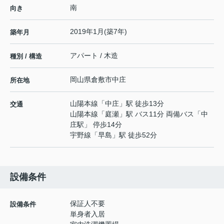
南
向き
2019年1月(築7年)
築年月
アパート / 木造
種別 / 構造
岡山県
倉敷市
中庄
所在地
山陽本線
「
中庄
」駅 徒歩13分
交通
山陽本線
「
庭瀬
」駅 バス11分 両備バス「中
庄駅」 停歩14分
宇野線
「
早島
」駅 徒歩52分
設備条件
保証人不要
設備条件
単身者入居