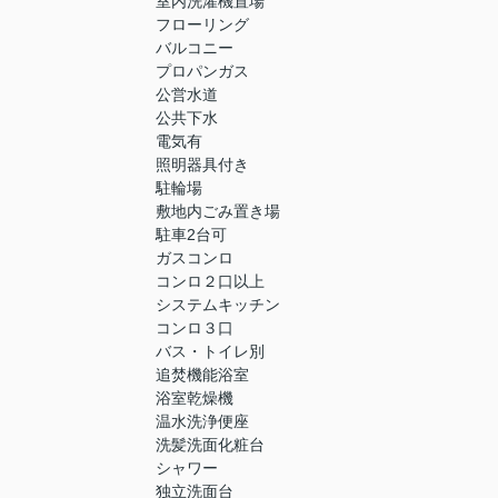
室内洗濯機置場
フローリング
バルコニー
プロパンガス
公営水道
公共下水
電気有
照明器具付き
駐輪場
敷地内ごみ置き場
駐車2台可
ガスコンロ
コンロ２口以上
システムキッチン
コンロ３口
バス・トイレ別
追焚機能浴室
浴室乾燥機
温水洗浄便座
洗髪洗面化粧台
シャワー
独立洗面台