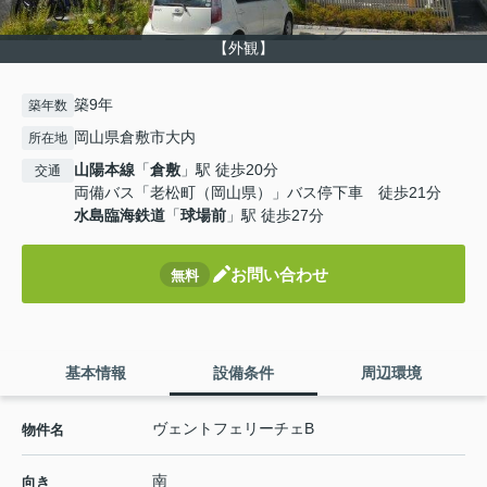
【外観】
築9年
築年数
岡山県倉敷市大内
所在地
山陽本線
「
倉敷
」駅 徒歩20分
交通
両備バス「老松町（岡山県）」バス停下車 徒歩21分
水島臨海鉄道
「
球場前
」駅 徒歩27分
お問い合わせ
無料
基本情報
設備条件
周辺環境
ヴェントフェリーチェB
物件名
南
向き