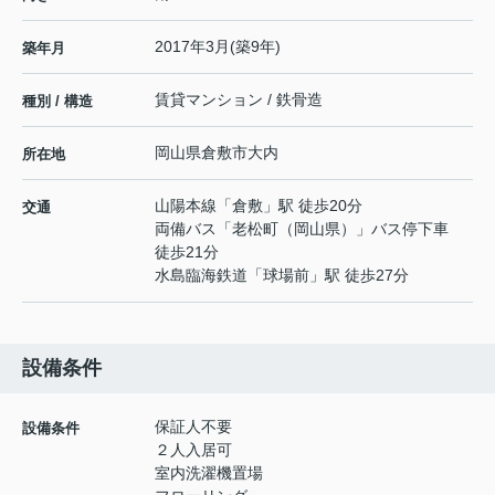
2017年3月(築9年)
築年月
賃貸マンション / 鉄骨造
種別 / 構造
岡山県
倉敷市
大内
所在地
山陽本線
「
倉敷
」駅 徒歩20分
交通
両備バス「老松町（岡山県）」バス停下車
徒歩21分
水島臨海鉄道
「
球場前
」駅 徒歩27分
設備条件
保証人不要
設備条件
２人入居可
室内洗濯機置場