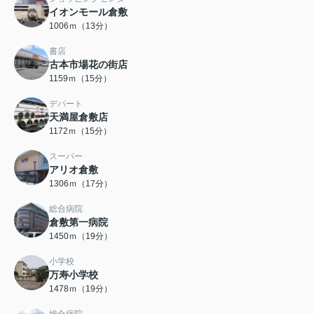
イオンモール倉敷
1006ｍ（13分）
書店
古本市場花の街店
1159ｍ（15分）
デパート
天満屋倉敷店
1172ｍ（15分）
スーパー
アリオ倉敷
1306ｍ（17分）
総合病院
倉敷第一病院
1450ｍ（19分）
小学校
万寿小学校
1478ｍ（19分）