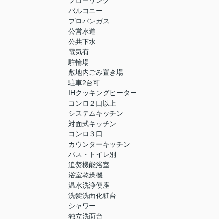
フローリング
バルコニー
プロパンガス
公営水道
公共下水
電気有
駐輪場
敷地内ごみ置き場
駐車2台可
IHクッキングヒーター
コンロ２口以上
システムキッチン
対面式キッチン
コンロ３口
カウンターキッチン
バス・トイレ別
追焚機能浴室
浴室乾燥機
温水洗浄便座
洗髪洗面化粧台
シャワー
独立洗面台