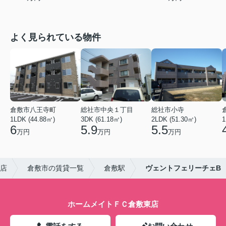
よく見られている物件
倉敷市八王寺町
総社市中央１丁目
総社市小寺
1LDK (44.88㎡)
3DK (61.18㎡)
2LDK (51.30㎡)
1
6
5.9
5.5
万円
万円
万円
店
倉敷市の賃貸一覧
倉敷駅
ヴェントフェリーチェB
ホームメイトＦＣ倉敷東店