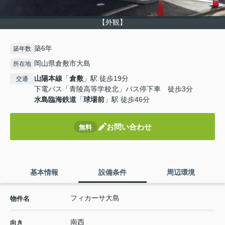
【外観】
築6年
築年数
岡山県倉敷市大島
所在地
山陽本線
「
倉敷
」駅 徒歩19分
交通
下電バス「青陵高等学校北」バス停下車 徒歩3分
水島臨海鉄道
「
球場前
」駅 徒歩46分
お問い合わせ
無料
基本情報
設備条件
周辺環境
フィカーサ大島
物件名
南西
向き