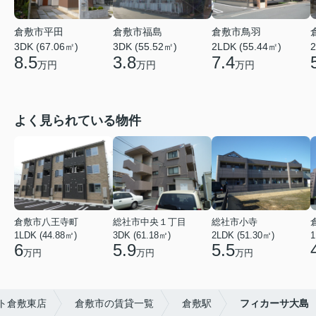
倉敷市平田
倉敷市福島
倉敷市鳥羽
3DK (67.06㎡)
3DK (55.52㎡)
2LDK (55.44㎡)
2
8.5
3.8
7.4
万円
万円
万円
よく見られている物件
倉敷市八王寺町
総社市中央１丁目
総社市小寺
1LDK (44.88㎡)
3DK (61.18㎡)
2LDK (51.30㎡)
1
6
5.9
5.5
万円
万円
万円
ト倉敷東店
倉敷市の賃貸一覧
倉敷駅
フィカーサ大島