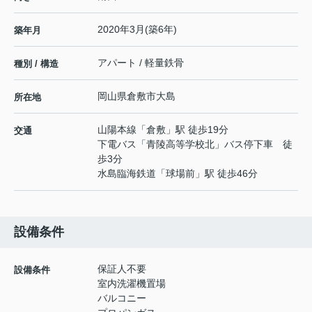
2020年3月(築6年)
築年月
アパート / 軽量鉄骨
種別 / 構造
岡山県
倉敷市
大島
所在地
山陽本線
「
倉敷
」駅 徒歩19分
交通
下電バス「青陵高等学校北」バス停下車 徒
歩3分
水島臨海鉄道
「
球場前
」駅 徒歩46分
設備条件
保証人不要
設備条件
室内洗濯機置場
バルコニー