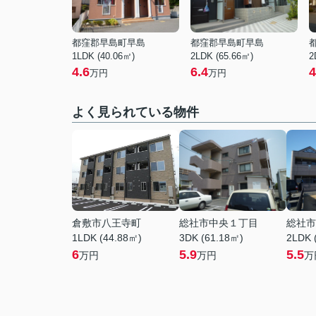
都窪郡早島町早島
都窪郡早島町早島
1LDK (40.06㎡)
2LDK (65.66㎡)
2
4.6
6.4
4
万円
万円
よく見られている物件
倉敷市八王寺町
総社市中央１丁目
総社市
1LDK (44.88㎡)
3DK (61.18㎡)
2LDK 
6
5.9
5.5
万円
万円
万