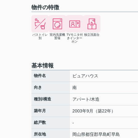
物件の特徴
バストイレ
室内洗濯機
TVモニタ付
独立洗面台
別
置場
きインター
ホン
基本情報
物件名
ピュアハウス
向き
南
種別/構造
アパート/木造
築年月
2003年9月（築22年）
総戸数
-
所在地
岡山県
都窪郡早島町
早島