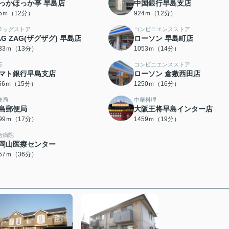
っかほっか亭 早島店
中国銀行早島支店
05ｍ（12分）
924ｍ（12分）
ラッグストア
コンビニエンスストア
AG ZAG(ザグザグ) 早島店
ローソン 早島町店
033ｍ（13分）
1053ｍ（14分）
行
コンビニエンスストア
マト銀行早島支店
ローソン 倉敷西田店
156ｍ（15分）
1250ｍ（16分）
便局
中華料理
島郵便局
大阪王将早島インター店
299ｍ（17分）
1459ｍ（19分）
合病院
岡山医療センター
857ｍ（36分）