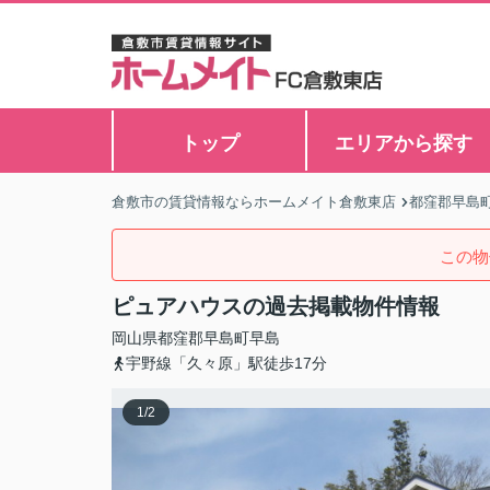
トップ
エリアから探す
倉敷市の賃貸情報ならホームメイト倉敷東店
都窪郡早島
この物
ピュアハウスの過去掲載物件情報
岡山県
都窪郡早島町
早島
宇野線「久々原」駅徒歩17分
1
/
2