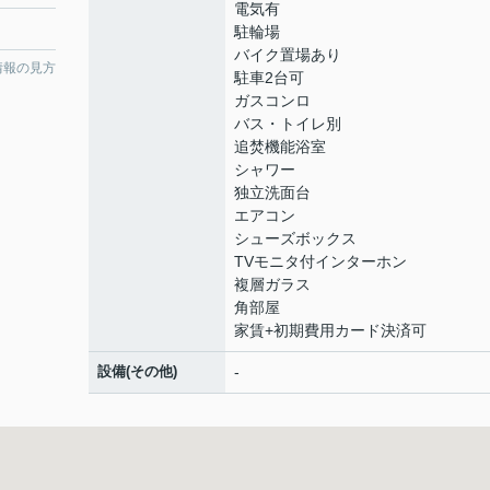
電気有
駐輪場
バイク置場あり
情報の見方
駐車2台可
ガスコンロ
バス・トイレ別
追焚機能浴室
シャワー
独立洗面台
エアコン
シューズボックス
TVモニタ付インターホン
複層ガラス
角部屋
家賃+初期費用カード決済可
設備(その他)
-