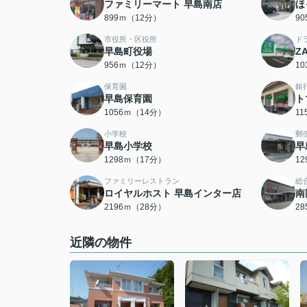
ファミリーマート 早島南店
ほ
899ｍ（12分）
9
市役所・区役所
ド
早島町役場
Z
956ｍ（12分）
1
保育園
銀
早島保育園
ト
1056ｍ（14分）
1
小学校
郵
早島小学校
早
1298ｍ（17分）
1
ファミリーレストラン
総
ロイヤルホスト 早島インター店
南
2196ｍ（28分）
2
近隣の物件