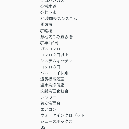
プロパンガス
公営水道
公共下水
24時間換気システム
電気有
駐輪場
敷地内ごみ置き場
駐車2台可
ガスコンロ
コンロ２口以上
システムキッチン
コンロ３口
バス・トイレ別
追焚機能浴室
温水洗浄便座
洗髪洗面化粧台
シャワー
独立洗面台
エアコン
ウォークインクロゼット
シューズボックス
BS