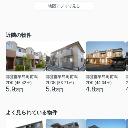
地図アプリで見る
近隣の物件
都窪郡早島町前潟
都窪郡早島町前潟
都窪郡早島町前潟
2DK (45.42㎡)
2LDK (53.71㎡)
2DK (44.34㎡)
2
5.9
5.9
4.8
万円
万円
万円
よく見られている物件