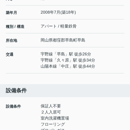
2008年7月(築18年)
築年月
アパート / 軽量鉄骨
種別 / 構造
岡山県
都窪郡早島町
早島
所在地
宇野線
「
早島
」駅 徒歩26分
交通
宇野線
「
久々原
」駅 徒歩34分
山陽本線
「
中庄
」駅 徒歩44分
設備条件
保証人不要
設備条件
２人入居可
室内洗濯機置場
フローリング