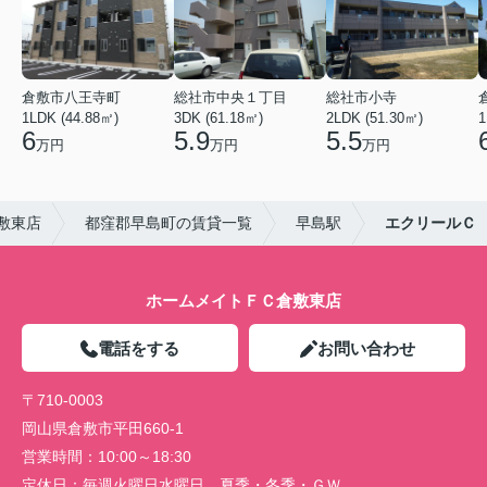
倉敷市八王寺町
総社市中央１丁目
総社市小寺
1LDK (44.88㎡)
3DK (61.18㎡)
2LDK (51.30㎡)
1
6
5.9
5.5
万円
万円
万円
敷東店
都窪郡早島町の賃貸一覧
早島駅
エクリールＣ
ホームメイトＦＣ倉敷東店
電話をする
お問い合わせ
〒710-0003
岡山県倉敷市平田660-1
営業時間：
10:00～18:30
定休日：
毎週火曜日水曜日 夏季・冬季・ＧＷ