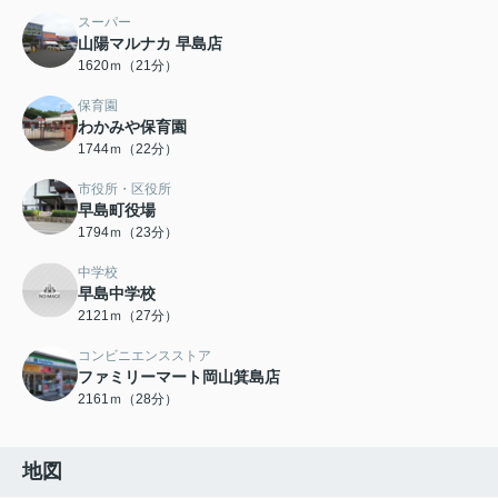
スーパー
山陽マルナカ 早島店
1620ｍ（21分）
保育園
わかみや保育園
1744ｍ（22分）
市役所・区役所
早島町役場
1794ｍ（23分）
中学校
早島中学校
2121ｍ（27分）
コンビニエンスストア
ファミリーマート岡山箕島店
2161ｍ（28分）
地図