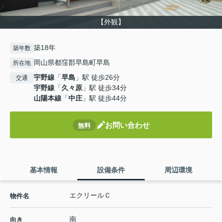
【外観】
築18年
築年数
岡山県都窪郡早島町早島
所在地
宇野線
「
早島
」駅 徒歩26分
交通
宇野線
「
久々原
」駅 徒歩34分
山陽本線
「
中庄
」駅 徒歩44分
お問い合わせ
無料
基本情報
設備条件
周辺環境
エクリールＣ
物件名
南
向き