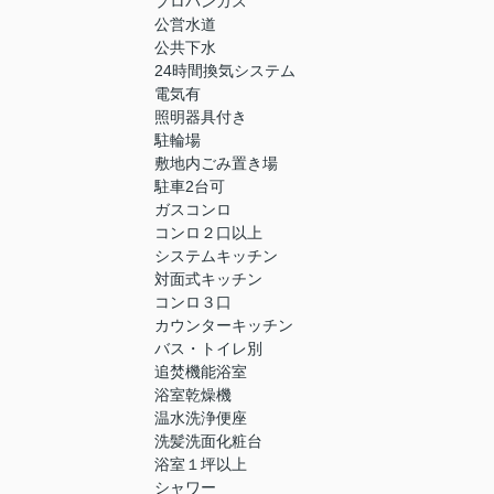
プロパンガス
公営水道
公共下水
24時間換気システム
電気有
照明器具付き
駐輪場
敷地内ごみ置き場
駐車2台可
ガスコンロ
コンロ２口以上
システムキッチン
対面式キッチン
コンロ３口
カウンターキッチン
バス・トイレ別
追焚機能浴室
浴室乾燥機
温水洗浄便座
洗髪洗面化粧台
浴室１坪以上
シャワー