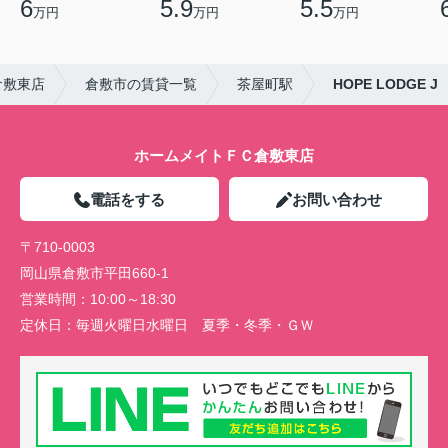
6
5.9
5.5
万円
万円
万円
倉敷東店
倉敷市の賃貸一覧
茶屋町駅
HOPE LODGE J
ホームメイトＦＣ倉敷東店
電話をする
お問い合わせ
〒710-0003
岡山県倉敷市平田660-1
営業時間：
10:00～18:30
定休日：
毎週火曜日水曜日 夏季・冬季・ＧＷ