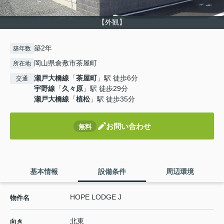
【外観】
築2年
築年数
岡山県倉敷市茶屋町
所在地
瀬戸大橋線
「
茶屋町
」駅 徒歩6分
交通
宇野線
「
久々原
」駅 徒歩29分
瀬戸大橋線
「
植松
」駅 徒歩35分
お問い合わせ
無料
基本情報
設備条件
周辺環境
HOPE LODGE J
物件名
北東
向き