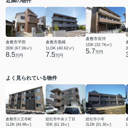
近隣の物件
倉敷市笹沖
倉敷市平田
倉敷市黒崎
1DK (32.76㎡)
3DK (67.06㎡)
1LDK (40.62㎡)
3
5.7
万円
8.5
7.5
万円
万円
よく見られている物件
倉敷市八王寺町
総社市中央１丁目
総社市小寺
1LDK (44.88㎡)
3DK (61.18㎡)
2LDK (51.30㎡)
1