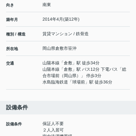
南東
向き
2014年4月(築12年)
築年月
賃貸マンション / 鉄骨造
種別 / 構造
岡山県
倉敷市
笹沖
所在地
山陽本線
「
倉敷
」駅 徒歩34分
交通
山陽本線
「
倉敷
」駅 バス12分 下電バス「総
合市場前（岡山県）」 停歩3分
水島臨海鉄道
「
球場前
」駅 徒歩36分
設備条件
保証人不要
設備条件
２人入居可