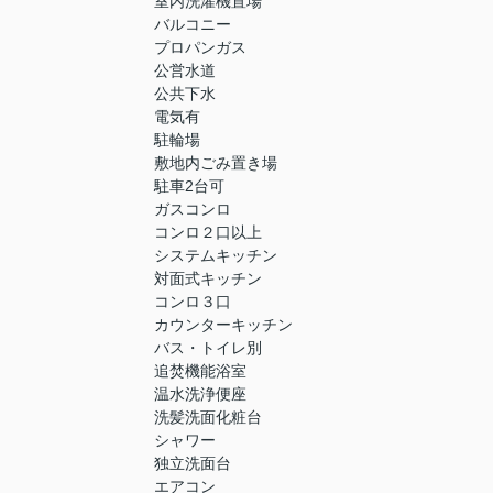
室内洗濯機置場
バルコニー
プロパンガス
公営水道
公共下水
電気有
駐輪場
敷地内ごみ置き場
駐車2台可
ガスコンロ
コンロ２口以上
システムキッチン
対面式キッチン
コンロ３口
カウンターキッチン
バス・トイレ別
追焚機能浴室
温水洗浄便座
洗髪洗面化粧台
シャワー
独立洗面台
エアコン