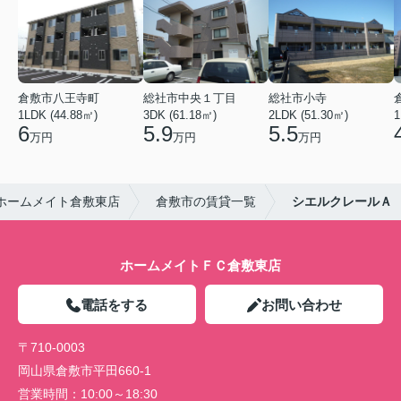
倉敷市八王寺町
総社市中央１丁目
総社市小寺
1LDK (44.88㎡)
3DK (61.18㎡)
2LDK (51.30㎡)
1
6
5.9
5.5
万円
万円
万円
ホームメイト倉敷東店
倉敷市の賃貸一覧
シエルクレールＡ
ホームメイトＦＣ倉敷東店
電話をする
お問い合わせ
〒710-0003
岡山県倉敷市平田660-1
営業時間：
10:00～18:30