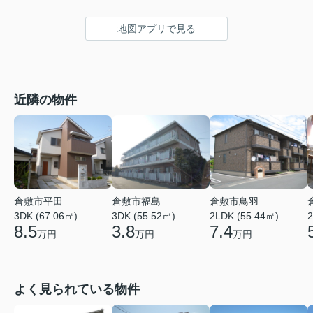
地図アプリで見る
近隣の物件
倉敷市平田
倉敷市福島
倉敷市鳥羽
3DK (67.06㎡)
3DK (55.52㎡)
2LDK (55.44㎡)
2
8.5
3.8
7.4
万円
万円
万円
よく見られている物件