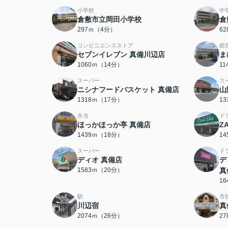
小学校
中
倉敷市立岡田小学校
倉
297ｍ（4分）
6
コンビニエンスストア
総
セブンイレブン 真備川辺店
ま
1060ｍ（14分）
1
スーパー
ス
ニシナフードバスケット 真備店
山
1318ｍ（17分）
1
弁当
ド
ほっかほっか亭 真備店
Z
1439ｍ（18分）
1
スーパー
ド
ディオ 真備店
デ
1583ｍ（20分）
真
1
駅
市
川辺宿
真
2074ｍ（26分）
2