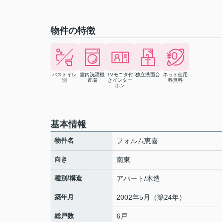
物件の特徴
バストイレ
室内洗濯機
TVモニタ付
独立洗面台
ネット使用
別
置場
きインター
料無料
ホン
基本情報
物件名
フォルム恵喜
向き
南東
種別/構造
アパート/木造
築年月
2002年5月（築24年）
総戸数
6戸