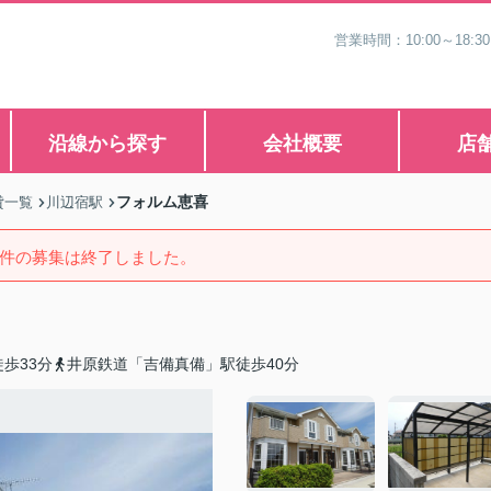
営業時間：10:00～1
沿線から探す
会社概要
店
フォルム恵喜
貸一覧
川辺宿駅
件の募集は終了しました。
歩33分
井原鉄道「吉備真備」駅徒歩40分