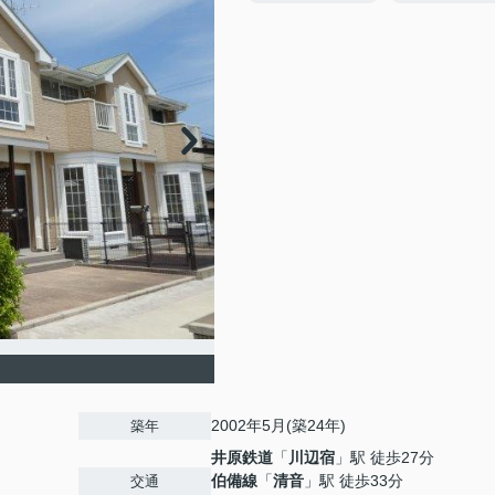
2002年5月(築24年)
築年
井原鉄道
「
川辺宿
」駅 徒歩27分
伯備線
「
清音
」駅 徒歩33分
交通