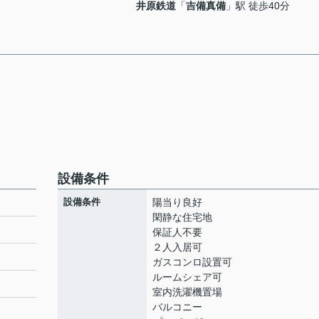
井原鉄道
「
吉備真備
」駅 徒歩40分
設備条件
設備条件
陽当り良好
閑静な住宅地
保証人不要
２人入居可
ガスコンロ設置可
ルームシェア可
室内洗濯機置場
バルコニー