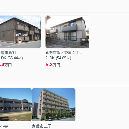
倉敷市鳥羽
倉敷市浜ノ茶屋２丁目
LDK (55.44㎡)
2LDK (54.65㎡)
.4
5.3
万円
万円
小寺
倉敷市二子