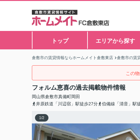
トップ
エリアから探す
倉敷市の賃貸情報ならホームメイト倉敷東店
倉敷市の賃
この物
フォルム恵喜の過去掲載物件情報
岡山県
倉敷市
真備町岡田
井原鉄道「川辺宿」駅徒歩27分
伯備線「清音」駅徒
1
/
2