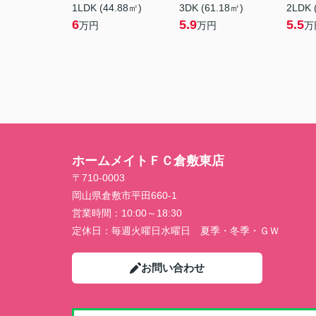
1LDK (44.88㎡)
3DK (61.18㎡)
2LDK 
6
5.9
5.5
万円
万円
万
ホームメイトＦＣ倉敷東店
〒710-0003
岡山県倉敷市平田660-1
営業時間：
10:00～18:30
定休日：
毎週火曜日水曜日 夏季・冬季・ＧＷ
お問い合わせ