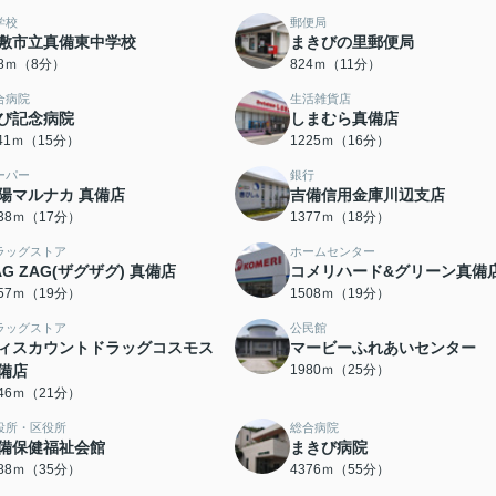
学校
郵便局
敷市立真備東中学校
まきびの里郵便局
28ｍ（8分）
824ｍ（11分）
合病院
生活雑貨店
び記念病院
しまむら真備店
141ｍ（15分）
1225ｍ（16分）
ーパー
銀行
陽マルナカ 真備店
吉備信用金庫川辺支店
338ｍ（17分）
1377ｍ（18分）
ラッグストア
ホームセンター
AG ZAG(ザグザグ) 真備店
コメリハード&グリーン真備
457ｍ（19分）
1508ｍ（19分）
ラッグストア
公民館
ィスカウントドラッグコスモス
マービーふれあいセンター
備店
1980ｍ（25分）
646ｍ（21分）
役所・区役所
総合病院
備保健福祉会館
まきび病院
788ｍ（35分）
4376ｍ（55分）