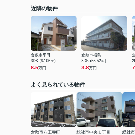
近隣の物件
倉敷市平田
倉敷市福島
3DK (67.06㎡)
3DK (55.52㎡)
2
8.5
3.8
7
万円
万円
よく見られている物件
倉敷市八王寺町
総社市中央１丁目
総社市