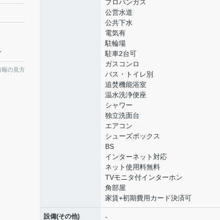
プロパンガス
公営水道
公共下水
電気有
駐輪場
分
駐車2台可
ガスコンロ
情報の見方
バス・トイレ別
追焚機能浴室
温水洗浄便座
シャワー
独立洗面台
エアコン
シューズボックス
BS
インターネット対応
ネット使用料無料
TVモニタ付インターホン
角部屋
家賃+初期費用カード決済可
設備(その他)
-