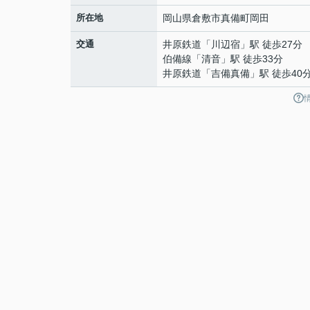
所在地
岡山県
倉敷市
真備町岡田
交通
井原鉄道
「
川辺宿
」駅 徒歩27分
伯備線
「
清音
」駅 徒歩33分
井原鉄道
「
吉備真備
」駅 徒歩40