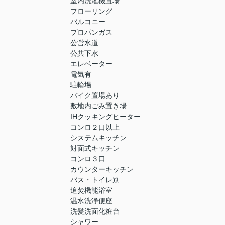
室内洗濯機置場
フローリング
バルコニー
プロパンガス
公営水道
公共下水
エレベーター
電気有
駐輪場
バイク置場あり
敷地内ごみ置き場
IHクッキングヒーター
コンロ２口以上
システムキッチン
対面式キッチン
コンロ３口
カウンターキッチン
バス・トイレ別
追焚機能浴室
温水洗浄便座
洗髪洗面化粧台
シャワー