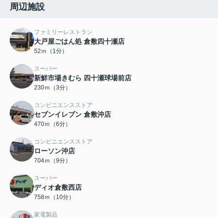
周辺施設
ファミリーレストラン
大戸屋ごはん処 倉敷四十瀬店
52ｍ（1分）
スーパー
新鮮市場きむら 四十瀬球場前店
230ｍ（3分）
コンビニエンスストア
セブンイレブン 倉敷沖店
470ｍ（6分）
コンビニエンスストア
ローソン沖店
704ｍ（9分）
スーパー
ディオ倉敷西店
758ｍ（10分）
家電製品