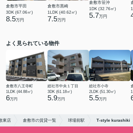
倉敷市笹沖
倉敷市平田
倉敷市黒崎
1DK (32.76㎡)
1
3DK (67.06㎡)
1LDK (40.62㎡)
5.7
万円
8.5
7.5
万円
万円
よく見られている物件
倉敷市八王寺町
総社市中央１丁目
総社市小寺
1LDK (44.88㎡)
3DK (61.18㎡)
2LDK (51.30㎡)
1
6
5.9
5.5
万円
万円
万円
敷東店
倉敷市の賃貸一覧
球場前駅
T-style kurashiki