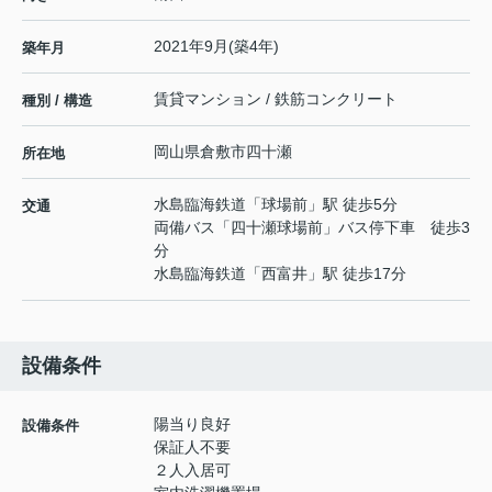
2021年9月(築4年)
築年月
賃貸マンション / 鉄筋コンクリート
種別 / 構造
岡山県
倉敷市
四十瀬
所在地
水島臨海鉄道
「
球場前
」駅 徒歩5分
交通
両備バス「四十瀬球場前」バス停下車 徒歩3
分
水島臨海鉄道
「
西富井
」駅 徒歩17分
設備条件
陽当り良好
設備条件
保証人不要
２人入居可