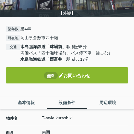
【外観】
築4年
築年数
岡山県倉敷市四十瀬
所在地
水島臨海鉄道
「
球場前
」駅 徒歩5分
交通
両備バス「四十瀬球場前」バス停下車 徒歩3分
水島臨海鉄道
「
西富井
」駅 徒歩17分
お問い合わせ
無料
基本情報
設備条件
周辺環境
T-style kurashiki
物件名
南西
向き