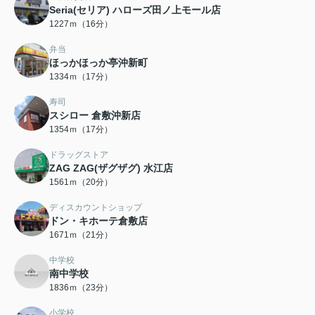
Seria(セリア) ハローズ田ノ上モール店
1227ｍ（16分）
弁当
ほっかほっか亭沖新町
1334ｍ（17分）
寿司
スシロー 倉敷沖新店
1354ｍ（17分）
ドラッグストア
ZAG ZAG(ザグザグ) 水江店
1561ｍ（20分）
ディスカウントショップ
ドン・キホーテ倉敷店
1671ｍ（21分）
中学校
南中学校
1836ｍ（23分）
小学校