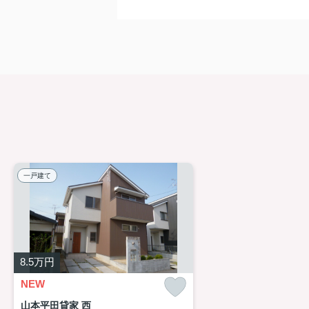
一戸建て
8.5
万円
NEW
山本平田貸家 西