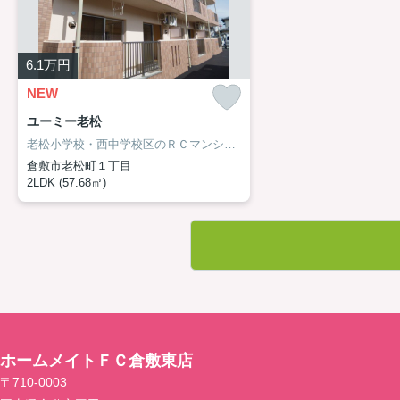
6.1
万円
NEW
ユーミー老松
老松小学校・西中学校区のＲＣマンション。
倉敷市老松町１丁目
2LDK (57.68㎡)
ホームメイトＦＣ倉敷東店
〒710-0003