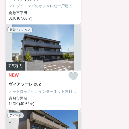
２Ｆダイニングのオシャレな一戸建て。万寿小学校区。
倉敷市平田
3DK (67.06㎡)
賃貸マンション
7.5
万円
NEW
ヴィアソーレ 202
オートロック付。インターネット無料（Wi-fi）。
倉敷市黒崎
1LDK (40.62㎡)
アパート