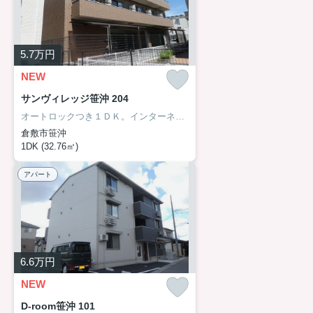
5.7
万円
NEW
サンヴィレッジ笹沖 204
オートロックつき１ＤＫ。インターネット無料。連帯保証人不要。
倉敷市笹沖
1DK (32.76㎡)
アパート
6.6
万円
NEW
D-room笹沖 101