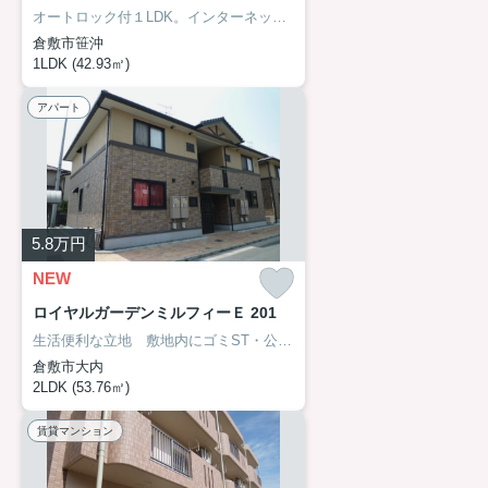
オートロック付１LDK。インターネット無料。
倉敷市笹沖
1LDK (42.93㎡)
アパート
5.8
万円
NEW
ロイヤルガーデンミルフィーＥ 201
生活便利な立地 敷地内にゴミST・公園あり 都市ガス
倉敷市大内
2LDK (53.76㎡)
賃貸マンション