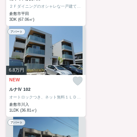
２Ｆダイニングのオシャレな一戸建て。万寿小学校区。
倉敷市平田
3DK (67.06㎡)
アパート
6.8
万円
NEW
ルナⅣ 102
オートロックつき、ネット無料１ＬＤＫ。倉敷駅まで徒歩圏内。
倉敷市川入
1LDK (36.81㎡)
アパート