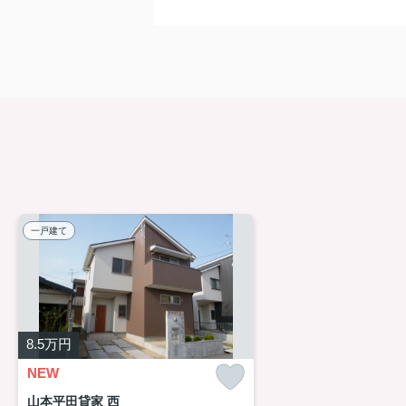
一戸建て
8.5
万円
NEW
山本平田貸家 西