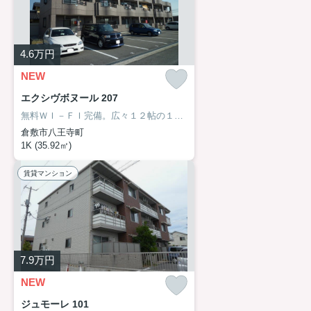
4.6
万円
NEW
エクシヴボヌール 207
無料ＷＩ－ＦＩ完備。広々１２帖の１Ｋ、余裕のある間取りです。
倉敷市八王寺町
1K (35.92㎡)
賃貸マンション
7.9
万円
NEW
ジュモーレ 101