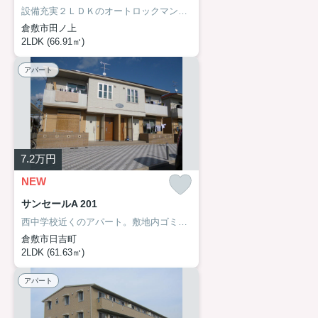
設備充実２ＬＤＫのオートロックマンション。宅配ボックス完備。
倉敷市田ノ上
2LDK (66.91㎡)
アパート
7.2
万円
NEW
サンセールA 201
西中学校近くのアパート。敷地内ゴミST・当番ありません。
倉敷市日吉町
2LDK (61.63㎡)
アパート