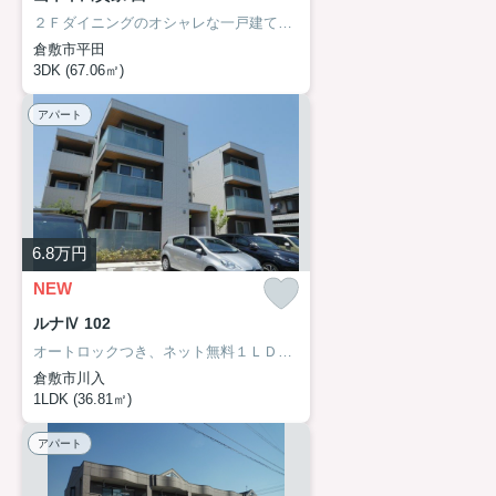
２Ｆダイニングのオシャレな一戸建て。万寿小学校区。
倉敷市平田
3DK (67.06㎡)
アパート
6.8
万円
NEW
ルナⅣ 102
オートロックつき、ネット無料１ＬＤＫ。倉敷駅まで徒歩圏内。
倉敷市川入
1LDK (36.81㎡)
アパート