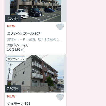
4.6
万円
NEW
エクシヴボヌール 207
無料ＷＩ－ＦＩ完備。広々１２帖の１Ｋ、余裕のある間取りです。
倉敷市八王寺町
1K (35.92㎡)
賃貸マンション
7.9
万円
NEW
ジュモーレ 101