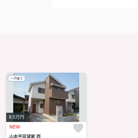
一戸建て
8.5
万円
NEW
山本平田貸家 西