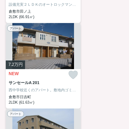
設備充実２ＬＤＫのオートロックマンション。宅配ボックス完備。
倉敷市田ノ上
2LDK (66.91㎡)
アパート
7.2
万円
NEW
サンセールA 201
西中学校近くのアパート。敷地内ゴミST・当番ありません。
倉敷市日吉町
2LDK (61.63㎡)
アパート