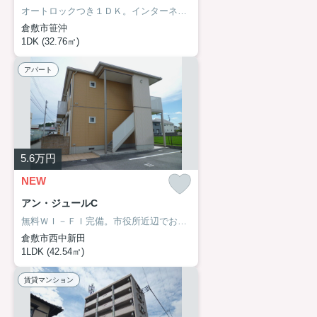
オートロックつき１ＤＫ。インターネット無料。連帯保証人不要。
倉敷市笹沖
1DK (32.76㎡)
アパート
5.6
万円
NEW
アン・ジュールC
無料ＷＩ－ＦＩ完備。市役所近辺でお仕事の方にもオススメです。
倉敷市西中新田
1LDK (42.54㎡)
賃貸マンション