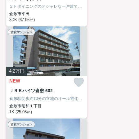
２Ｆダイニングのオシャレな一戸建て。万寿小学校区。
倉敷市平田
3DK (67.06㎡)
賃貸マンション
4.2
万円
NEW
ＪＲＢハイツ倉敷 602
倉敷駅徒歩約10分の立地のオール電化マンション。
倉敷市昭和１丁目
1K (25.08㎡)
賃貸マンション