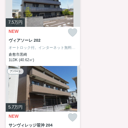
7.5
万円
NEW
ヴィアソーレ 202
オートロック付。インターネット無料（Wi-fi）。
倉敷市黒崎
1LDK (40.62㎡)
アパート
5.7
万円
NEW
サンヴィレッジ笹沖 204