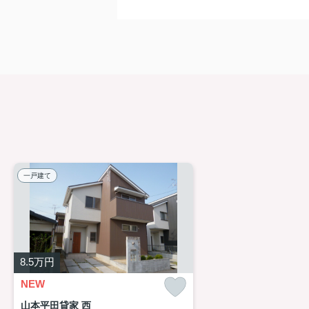
一戸建て
8.5
万円
NEW
山本平田貸家 西