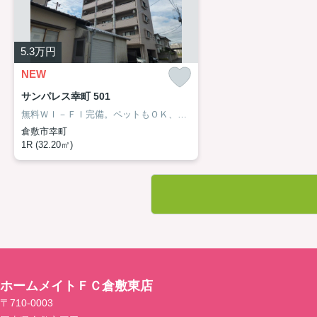
5.3
万円
NEW
サンパレス幸町 501
無料ＷＩ－ＦＩ完備。ペットもＯＫ、しかも条件変更ありません。
倉敷市幸町
1R (32.20㎡)
ホームメイトＦＣ倉敷東店
〒710-0003